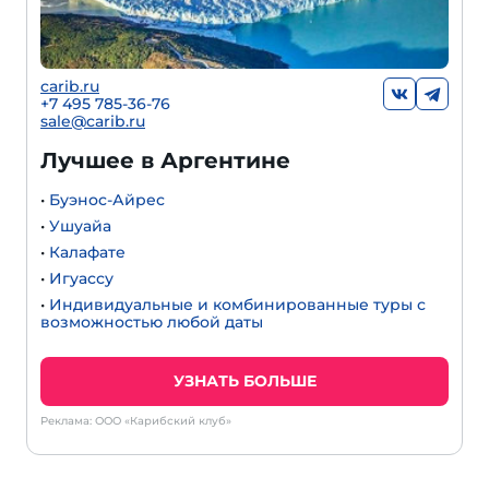
carib.ru
+7 495 785-36-76
sale@carib.ru
Лучшее в Аргентине
•
Буэнос-Айрес
•
Ушуайа
•
Калафате
•
Игуассу
•
Индивидуальные и комбинированные туры с
возможностью любой даты
УЗНАТЬ БОЛЬШЕ
Реклама: ООО «Карибский клуб»