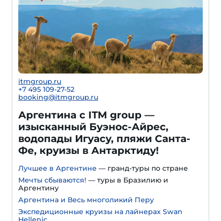
itmgroup.ru
+7 495 109-27-52
booking@itmgroup.ru
Аргентина с ITM group —
изысканный Буэнос-Айрес,
водопады Игуасу, пляжи Санта-
Фе, круизы в Антарктиду!
Лучшее в Аргентине
— гранд-туры по стране
Мечты сбываются!
— туры в Бразилию и
Аргентину
Аргентина и Весь многоликий Перу
Экспедиционные круизы на лайнерах Swan
Hellenic