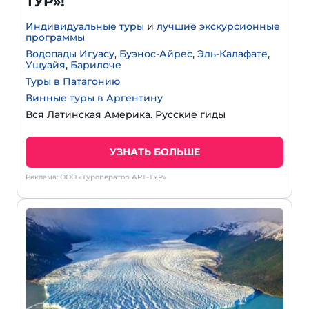
ТУР»!
Индивидуальные туры
и
лучшие экскурсионные
программы
Водопады Игуасу
,
Буэнос-Айрес
,
Эль-Калафате
,
Ушуайя
,
Барилоче
Туры в Патагонию
Винные туры в Аргентину
Вся Латинская Америка. Русские гиды
УЗНАТЬ БОЛЬШЕ
Реклама: ООО «Туроператор АРТ-ТУР»