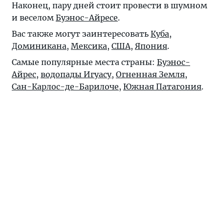
Наконец, пару дней стоит провести в шумном
и веселом
Буэнос-Айресе
.
Вас также могут заинтересовать
Куба
,
Доминикана
,
Мексика
,
США
,
Япония
.
Самые популярные места страны:
Буэнос-
Айрес
,
водопады Игуасу
,
Огненная Земля
,
Сан-Карлос-де-Барилоче
,
Южная Патагония
.