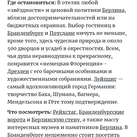
Где остановиться:
В отелях любой
«звёздности» и ценовой политики
Берлина
,
вблизи достопримечательностей или на
бюджетных окраинах. Выбор гостиниц в
Бранденбурге
и
Потсдаме
ничуть не меньше,
кроме того, здесь чудесная природа и около
500 дворцов и усадеб в окрестностях. Всем,
чья душа неравнодушна к прекрасному,
понравится «немецкая Флоренция» -
Дрезден
с его барочными особняками и
художественными собраниями.
Лейпциг
—
самый вдохновляющий город Германии:
творчество Баха, Шумана, Вагнера,
Мендельсона и Гёте тому подтверждение.
Что посмотреть:
Рейхстаг
,
Бранденбургские
ворота
и
Берлинскую стену
, а также массу
интересных музеев и памятников
Берлина
. В
Бранденбурге
непременно стоит посетить