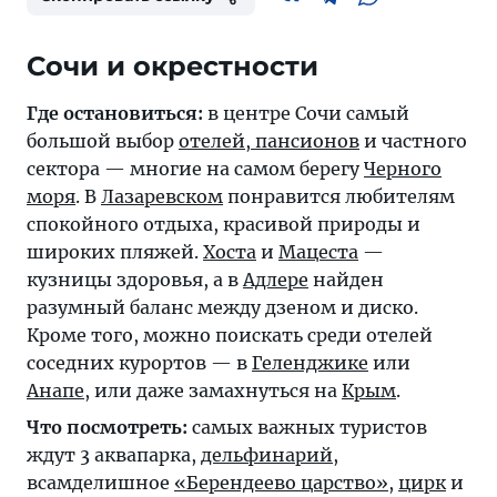
Где остановиться:
в центре Сочи самый
большой выбор
отелей, пансионов
и частного
сектора — многие на самом берегу
Черного
моря
. В
Лазаревском
понравится любителям
спокойного отдыха, красивой природы и
широких пляжей.
Хоста
и
Мацеста
—
кузницы здоровья, а в
Адлере
найден
разумный баланс между дзеном и диско.
Кроме того, можно поискать среди отелей
соседних курортов — в
Геленджике
или
Анапе
, или даже замахнуться на
Крым
.
Что посмотреть:
самых важных туристов
ждут 3 аквапарка,
дельфинарий
,
всамделишное
«Берендеево царство»
,
цирк
и