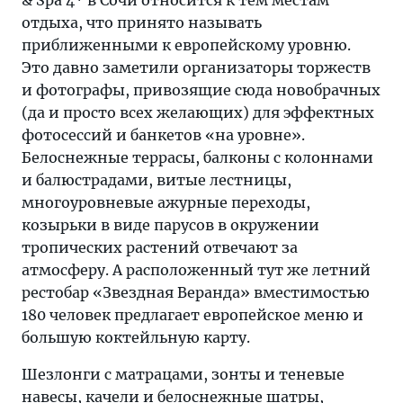
& Spa 4* в Сочи относится к тем местам
отдыха, что принято называть
приближенными к европейскому уровню.
Это давно заметили организаторы торжеств
и фотографы, привозящие сюда новобрачных
(да и просто всех желающих) для эффектных
фотосессий и банкетов «на уровне».
Белоснежные террасы, балконы с колоннами
и балюстрадами, витые лестницы,
многоуровневые ажурные переходы,
козырьки в виде парусов в окружении
тропических растений отвечают за
атмосферу. А расположенный тут же летний
рестобар «Звездная Веранда» вместимостью
180 человек предлагает европейское меню и
большую коктейльную карту.
Шезлонги с матрацами, зонты и теневые
навесы, качели и белоснежные шатры,