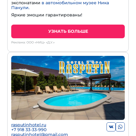
экспонатами
в автомобильном музее Ника
Панули.
Яркие эмоции гарантированы!
УЗНАТЬ БОЛЬШЕ
Реклама: ООО «НИЦ» «Д.У.»
rasputinhotel.ru
+7 918 33-33-990
rasputinhotel@gmail.com