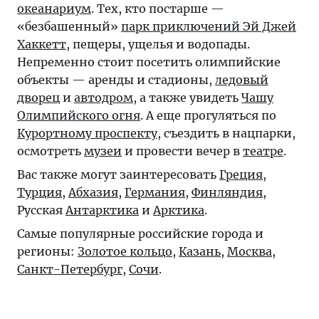
океанариум
. Тех, кто постарше —
«безбашенный»
парк приключений Эй Джей
Хаккетт
, пещеры, ущелья и водопады.
Непременно стоит посетить олимпийские
объекты — аренды и стадионы,
ледовый
дворец
и
автодром
, а также увидеть
Чашу
Олимпийского огня
. А еще прогуляться по
Курортному проспекту
, съездить в нацпарки,
осмотреть
музеи
и провести вечер в
театре
.
Вас также могут заинтересовать
Греция
,
Турция
,
Абхазия
,
Германия
,
Финляндия
,
Русская
Антарктика
и
Арктика
.
Самые популярные российские города и
регионы:
Золотое кольцо
,
Казань
,
Москва
,
Санкт-Петербург
,
Сочи
.