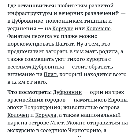
Где остановиться:
любителям развитой
инфраструктуры и вечерних развлечений —
в
Дубровнике
, поклонникам тишины и
уединения — на
Корчуле
или
Колочепе
.
Фанатам песочка на пляже можно
порекомендовать
Цавтат
. Ну а тем, кто
предпочитает загорать в чем мать родила, а
также совмещать уют тихого курорта с
весельем Дубровника — стоит обратить
внимание на
Плат
, который находится всего
в 12 км от него.
Что посмотреть:
Дубровник
— один из трех
красивейших городов — памятников Европы
эпохи Возрождения; живописные острова
Колочеп
и
Корчула
, а также национальный
парк на острове
Млет
. Можно отправиться на
экскурсию в соседнюю Черногорию, а