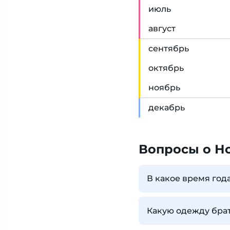
июл
ь
авг
уст
сен
тябрь
окт
ябрь
ноя
брь
дек
абрь
Вопросы о Н
В какое время год
Какую одежду брат