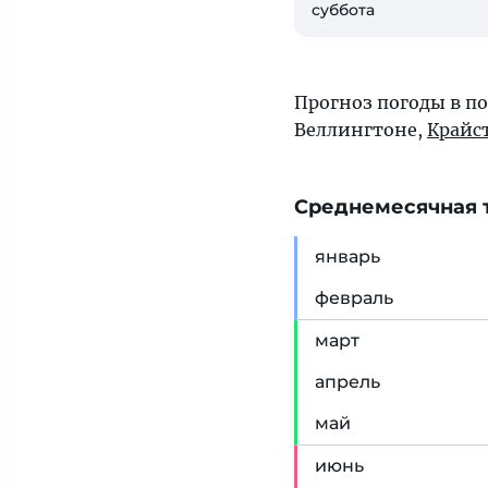
суббота
Прогноз погоды в п
Веллингтоне
,
Крайс
Cреднемесячная т
янв
арь
фев
раль
мар
т
апр
ель
май
июн
ь