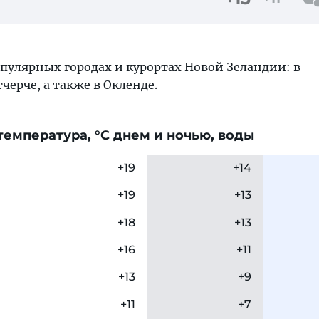
опулярных городах и курортах Новой Зеландии: в
тчерче
, а также в
Окленде
.
емпература, °C днем и ночью, воды
+19
+14
+19
+13
+18
+13
+16
+11
+13
+9
+11
+7