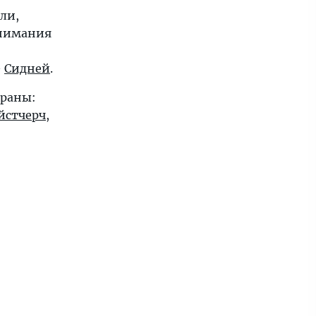
ли,
внимания
—
Сидней
.
траны:
йстчерч
,