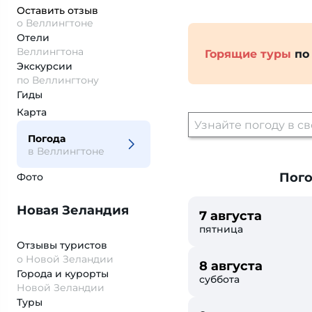
Оставить отзыв
о Веллингтоне
Отели
Веллингтона
Горящие туры
по
Экскурсии
по Веллингтону
Гиды
Карта
Погода
в Веллингтоне
Пого
Фото
Новая Зеландия
7 августа
пятница
Отзывы туристов
о Новой Зеландии
8 августа
Города и курорты
суббота
Новой Зеландии
Туры