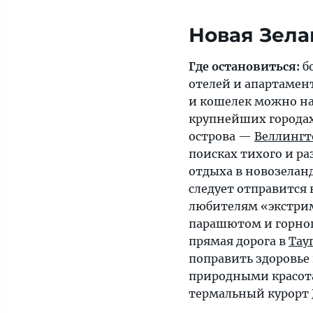
Новая Зела
Где остановиться:
б
отелей и апартамен
и кошелек можно н
крупнейших городах
острова —
Веллингт
поисках тихого и р
отдыха в новозелан
следует отправится 
любителям «экстри
парашютом и горно
прямая дорога в
Тау
поправить здоровье
природными красот
термальный курорт