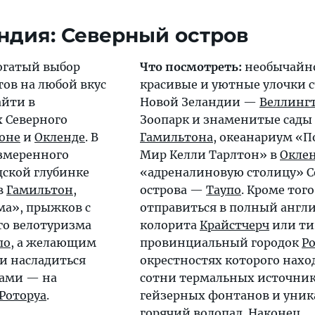
ндия: Северный остров
огатый выбор
Что посмотреть:
необычайн
тов на любой вкус
красивые и уютные улочки 
айти в
Новой Зеландии —
Веллинг
 Северного
Зоопарк и знаменитые сады
оне
и
Окленде
. В
Гамильтона
, океанариум «
азмеренного
Мир Келли Тарлтон» в
Окле
дской глубинке
«адреналиновую столицу» С
в
Гамильтон
,
острова —
Таупо
. Кроме тог
ма», прыжков с
отправиться в полный англ
го велотуризма
колорита
Крайстчерч
или т
по
, а желающим
провинциальный городок
Р
 и насладиться
окрестностях которого нахо
ами — на
сотни термальных источник
Роторуа
.
гейзерных фонтанов и уни
горячий водопад. Наконец,