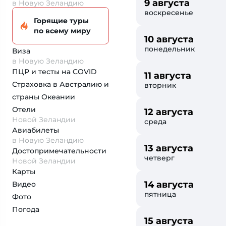
9 августа
в Новую Зеландию
воскресенье
Горящие туры
по всему миру
10 августа
понедельник
Виза
в Новую Зеландию
ПЦР и тесты на COVID
11 августа
Страховка
в Австралию и
вторник
страны Океании
Отели
12 августа
Новой Зеландии
среда
Авиабилеты
в Новую Зеландию
13 августа
Достопримеча­тельности
четверг
Новой Зеландии
Карты
14 августа
Видео
пятница
Фото
Погода
15 августа