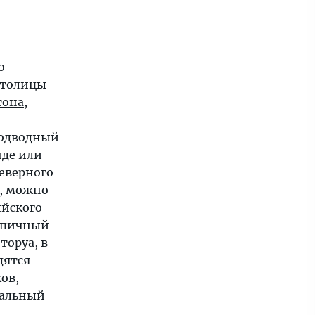
о
столицы
тона
,
Подводный
нде
или
еверного
о, можно
ийского
ипичный
оторуа
, в
дятся
ов,
кальный