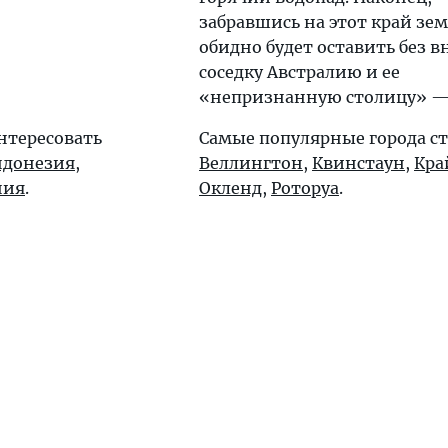
забравшись на этот край зем
обидно будет оставить без 
соседку Австралию и ее
«непризнанную столицу» 
нтересовать
Самые популярные города с
донезия
,
Веллингтон
,
Квинстаун
,
Кра
ния
.
Окленд
,
Роторуа
.