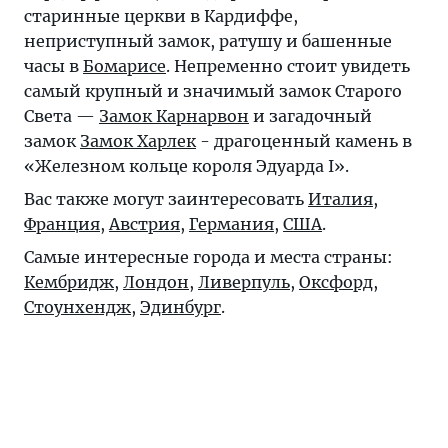
старинные церкви в Кардиффе,
неприступный замок, ратушу и башенные
часы в
Бомарисе
. Непременно стоит увидеть
самый крупный и значимый замок Старого
Света —
Замок Карнарвон
и загадочный
замок
Замок Харлек
- драгоценный камень в
«Железном кольце короля Эдуарда І».
Вас также могут заинтересовать
Италия
,
Франция
,
Австрия
,
Германия
,
США
.
Самые интересные города и места страны:
Кембридж
,
Лондон
,
Ливерпуль
,
Оксфорд
,
Стоунхендж
,
Эдинбург
.