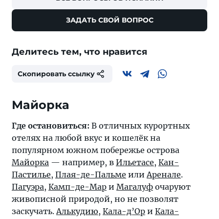
ЗАДАТЬ СВОЙ ВОПРОС
Делитесь тем, что нравится
Скопировать ссылку
Майорка
Где остановиться:
В отличных курортных
отелях на любой вкус и кошелёк на
популярном южном побережье острова
Майорка
— например, в
Ильетасе
,
Кан-
Пастилье
,
Плая-де-Пальме
или
Аренале
.
Пагуэра
,
Камп-де-Мар
и
Магалуф
очаруют
живописной природой, но не позволят
заскучать.
Алькудию
,
Кала-д’Ор
и
Кала-