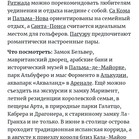
Ратжада
можно порекомендовать любителям
уединения и отдыха наедине с собой.
Са Кома
и
Пальма-Нова
ориентированы на семейный
отдых, а
Санта-Понса
считается идеальным
местом для гольферов.
Пагуэру
предпочитают
романтически настроенные пары.
Что посмотреть:
Замок Бельвер,
мавританский дворец, арабские бани и
исторический музей в
Пальма-де-Майорке
,
парк Альбуферо и мыс Форменто в
Алькудии
,
аквапарк «Акваланд» в
Аренале
. Ещё можно
съездить на экскурсии к замку Маривент,
летней резиденции королевской семьи, в
пещеры Арта, в природные парки Галатцо,
Кабрера и Драгонера, к старинному замку Ла-
Гранха и не только. В июне в столице острова
проходит традиционная испанская коррида, а
в августе к приезду короля близ
Кала-Майор