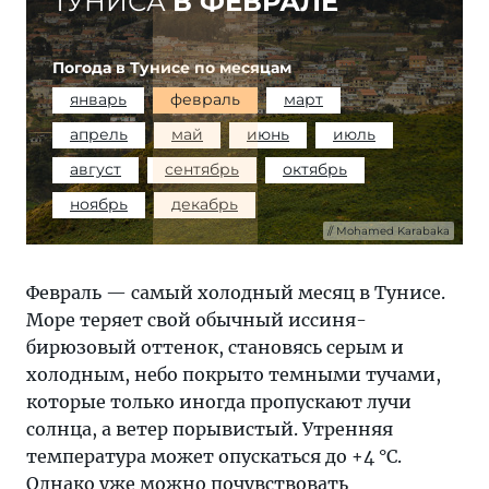
ТУНИСА
В ФЕВРАЛЕ
Погода в Тунисе по месяцам
январь
февраль
март
апрель
май
июнь
июль
август
сентябрь
октябрь
ноябрь
декабрь
Mohamed Karabaka
Февраль — самый холодный месяц в Тунисе.
Море теряет свой обычный иссиня-
бирюзовый оттенок, становясь серым и
холодным, небо покрыто темными тучами,
которые только иногда пропускают лучи
солнца, а ветер порывистый. Утренняя
температура может опускаться до +4 °C.
Однако уже можно почувствовать