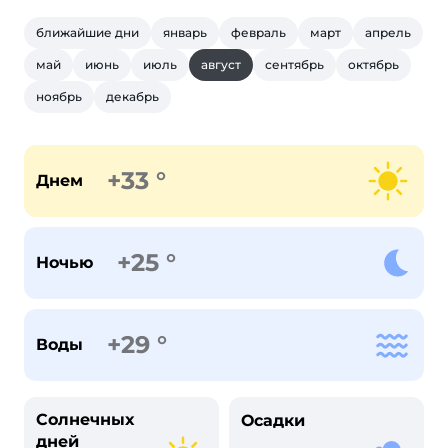
ближайшие дни
январь
февраль
март
апрель
май
июнь
июль
август
сентябрь
октябрь
ноябрь
декабрь
+33 °
Днем
+25 °
Ночью
+29 °
Воды
Солнечных
Осадки
дней