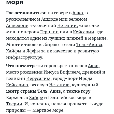
моря
Где остановиться:
на севере в
Акко
, в
русскоязычном
Ашдоде
или зеленом
Ашкелоне
, тусовочной
Нетании
, «поселке
миллионеров»
Герцлии
или в
Кейсарии
, где
находятся одни из лучших пляжей в Израиле.
Многие также выбирают отели
Тель-Авива
,
Хайфы
и Яффы за их качество и развитую
инфраструктуру.
Что посмотреть:
город крестоносцев
Акко
,
место рождения Иисуса
Вифлеем
, древний и
великий
Иерусалим
, город-порт Ирода
Кейсарию
, веселую
Нетанию
, культурный
центр страны
Тель-Авив
, а также гору
Кармель в
Хайфе
и Галилейское море в
Тверии
. И, конечно, нельзя пропустить чудо
природы —
Мертвое море
.