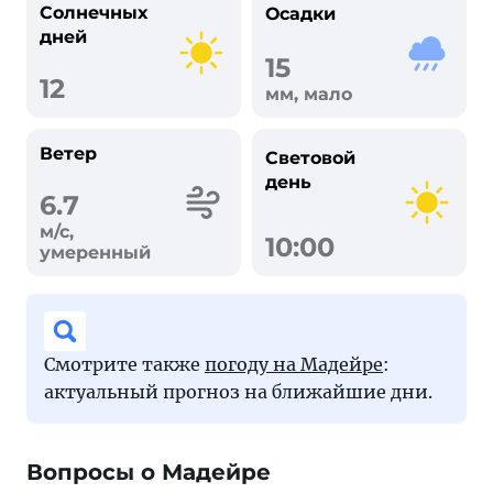
Солнечных
Осадки
дней
15
12
мм, мало
Ветер
Световой
день
6.7
м/с,
10:00
умеренный
Смотрите также
погоду на Мадейре
:
актуальный прогноз на ближайшие дни.
Вопросы о Мадейре