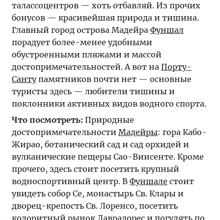
талассоцентров — хоть отбавляй. Из прочих
бонусов — красивейшая природа и тишина.
Главный город острова Мадейра
Фуншал
порадует более-менее удобными
обустроенными пляжами и массой
достопримечательностей. А вот на
Порту-
Санту
памятников почти нет — основные
туристы здесь — любители тишины и
поклонники активных видов водного спорта.
Что посмотреть:
Природные
достопримечательности
Мадейры
: гора Кабо-
Жирао, ботанический сад и сад орхидей и
вулканические пещеры Сао-Винсенте. Кроме
прочего, здесь стоит посетить крупный
водноспортивный центр. В
Фуншале
стоит
увидеть собор Се, монастырь Св. Клары и
дворец-крепость Св. Лоренсо, посетить
колоритный рынок Лаврадорес и погулять по