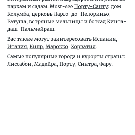
паркам и садам. Must-see
Порту-Санту
: дом
Колумба, церковь Ларго-до-Пелориньо,
Ратуша, ветряные мельницы и ботсад Кинта-
даш-Пальмейраш.
Вас также могут заинтересовать
Испания
,
Италия
,
Кипр
,
Марокко
,
Хорватия
.
Самые популярные города и курорты страны:
Лиссабон
,
Мадейра
,
Порту
,
Синтра
,
Фару
.