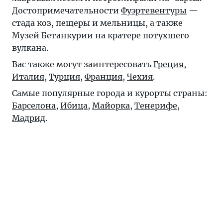
Достопримечательности
Фуэртевентуры
—
стада коз, пещеры и мельницы, а также
Музей Бетанкурии на кратере потухшего
вулкана.
Вас также могут заинтересовать
Греция
,
Италия
,
Турция
,
Франция
,
Чехия
.
Самые популярные города и курорты страны:
Барселона
,
Ибица
,
Майорка
,
Тенерифе
,
Мадрид
.