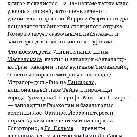
крутое и скалистое. На
Ла-Пальме
также мало
удобных пляжей, зато очень зелено и
удивительно красиво.
Йерро
и
Фуэртевентура
понравятся любителям спокойного отдыха.
Гомера
очарует сказочными пейзажами и
заинтересует поклонников экотуризма.
Что посмотреть:
Удивительные дюны
Маспаломаса
, казино и аквапарк «Акваланд»
на
Гран-Канарии
, парк вулканов Тиманфайя,
Огненные горы и смотровую площадку
Мирадор-дель-Рио на
Лансароте
,
национальный парк Тейде и пирамиды
города Гуимар на
Тенерифе
. Must-see Гомеры
— заповедник Гарахонай и базальтовые
колонны Лос-Органос. Йерро интересен
нормандским поселением и нацпарком
Лагартарио, а
Ла-Пальма
— древним
лавровым лесом и петроглифами Ла-Сарсы.