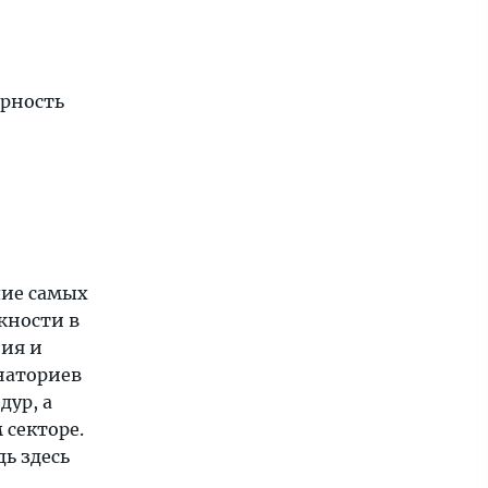
ярность
лие самых
жности в
ния и
анаториев
дур, а
 секторе.
ь здесь