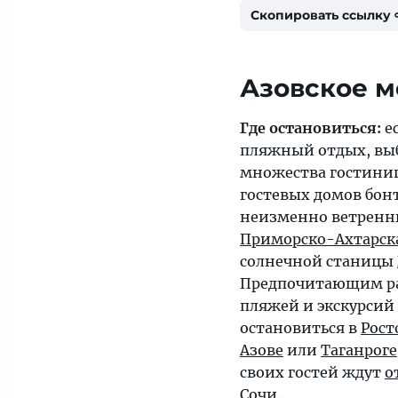
Скопировать ссылку
Азовское м
Где остановиться:
е
пляжный отдых, вы
множества гостиниц
гостевых домов бо
неизменно ветрен
Приморско-Ахтарск
солнечной станицы
Предпочитающим р
пляжей и экскурсий
остановиться в
Рост
Азове
или
Таганроге
своих гостей ждут
о
Сочи
.