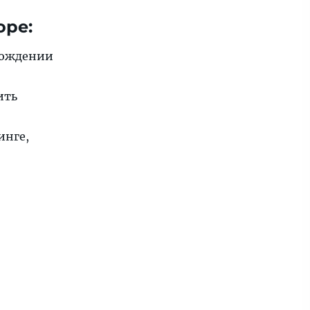
оре:
 рождении
ить
инге,