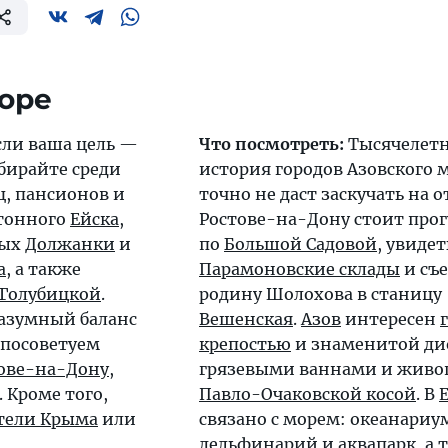
оре
сли ваша цель —
Что посмотреть:
Тысячелет
бирайте среди
история городов Азовского 
, пансионов и
точно не даст заскучать на о
нтонного
Ейска
,
Ростове-на-Дону стоит прог
ных
Должанки
и
по
Большой Садовой
, увидет
а
, а также
Парамоновские склады
и съе
Голубицкой
.
родину Шолохова в станицу
азумный баланс
Вешенская
.
Азов
интересен
 посоветуем
крепостью
и знаменитой ди
ове-на-Дону
,
грязевыми ваннами и живо
. Кроме того,
Павло-Очаковской косой
. В
тели Крыма
или
связано с морем: океанариу
дельфинарий и аквапарк, а 