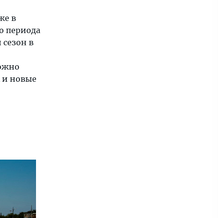
же в
го периода
 сезон в
можно
 и новые