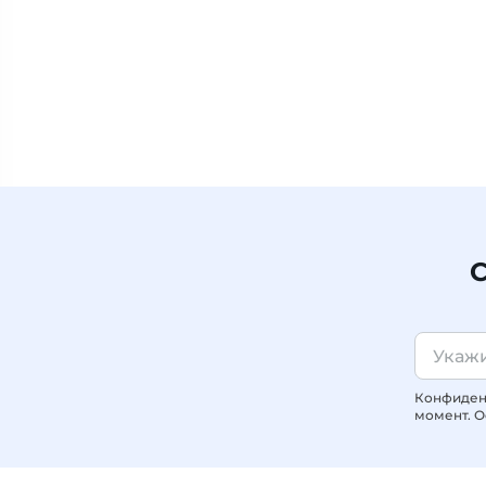
С
Конфиденц
момент. О