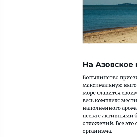
На Азовское 
Большинство приезж
максимальную выгоду
море славится свои
весь комплекс местн
наполненного арома
песка с активными 
отложений. Все это
организма.