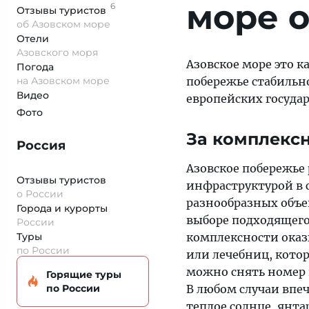
море 
6
Отзывы
туристов
об Азовском море
Отели
Азовского моря
Азовское море это 
Погода
на Азовском море
побережье стабильно
Видео
европейских госуда
Фото
За комплекс
Россия
Азовское побережье
Отзывы туристов
инфраструктурой в 
о России
разнообразных объе
Города и курорты
выборе подходящего
России
Туры
комплексности оказы
по России
или лечебниц, кото
можно снять номер 
Горящие туры
по России
В любом случаи впе
теплое солнце, янта