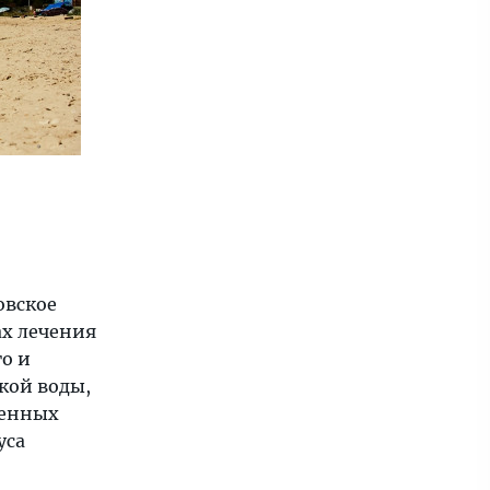
овское
х лечения
о и
кой воды,
ленных
уса