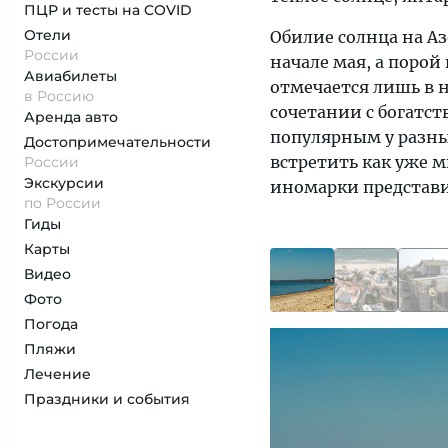
ПЦР и тесты на COVID
Отели
Обилие солнца на А
России
начале мая, а порой
Авиабилеты
отмечается лишь в 
в Россию
сочетании с богатст
Аренда авто
популярным у разны
Достопримеча­тельности
встретить как уже 
России
Экскурсии
иномарки представи
по России
Гиды
Карты
Видео
Фото
Погода
Пляжи
Лечение
Праздники и события