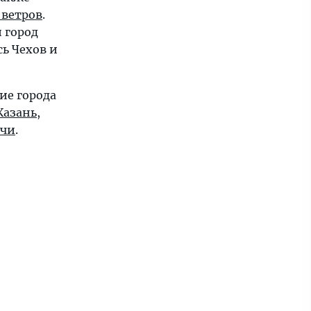
 ветров
.
 город
ь Чехов и
ие города
Казань
,
очи
.