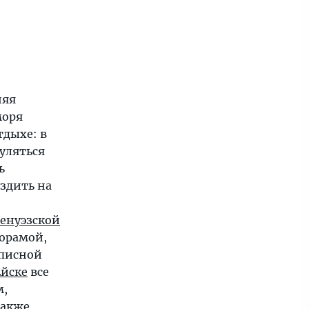
няя
моря
тдыхе: в
уляться
ь
здить на
генуэзской
орамой,
писной
Ейске
все
м,
также