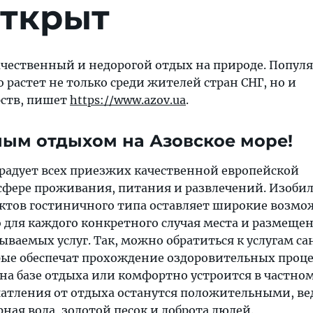
открыт
качественный и недорогой отдых на природе. Попул
 растет не только среди жителей стран СНГ, но и
рств, пишет
https://www.azov.ua
.
ным отдыхом на Азовское море!
 радует всех приезжих качественной европейской
сфере проживания, питания и развлечений. Изоби
ктов гостиничного типа оставляет широкие возмо
 для каждого конкретного случая места и размеще
ваемых услуг. Так, можно обратиться к услугам с
рые обеспечат прохождение оздоровительных проце
на базе отдыха или комфортно устроится в частном
чатления от отдыха останутся положительными, вед
рная вода, золотой песок и доброта людей.