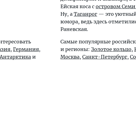
Ейская коса с
островом Семи
Ну, а
Таганрог
— это уютный
юмора, ведь здесь отметилис
Раневская.
нтересовать
Самые популярные российск
азия
,
Германия
,
и регионы:
Золотое кольцо
,
Антарктика
и
Москва
,
Санкт-Петербург
,
С