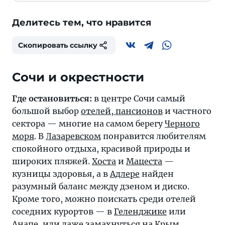
Делитесь тем, что нравится
Скопировать ссылку
Где остановиться:
в центре Сочи самый
большой выбор
отелей, пансионов
и частного
сектора — многие на самом берегу
Черного
моря
. В
Лазаревском
понравится любителям
спокойного отдыха, красивой природы и
широких пляжей.
Хоста
и
Мацеста
—
кузницы здоровья, а в
Адлере
найден
разумный баланс между дзеном и диско.
Кроме того, можно поискать среди отелей
соседних курортов — в
Геленджике
или
Анапе
, или даже замахнуться на
Крым
.