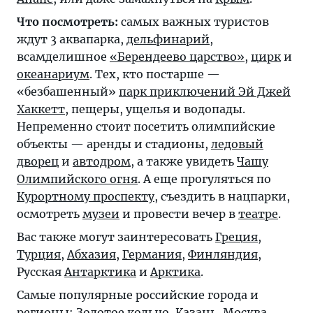
Что посмотреть:
самых важных туристов
ждут 3 аквапарка,
дельфинарий
,
всамделишное
«Берендеево царство»
,
цирк
и
океанариум
. Тех, кто постарше —
«безбашенный»
парк приключений Эй Джей
Хаккетт
, пещеры, ущелья и водопады.
Непременно стоит посетить олимпийские
объекты — аренды и стадионы,
ледовый
дворец
и
автодром
, а также увидеть
Чашу
Олимпийского огня
. А еще прогуляться по
Курортному проспекту
, съездить в нацпарки,
осмотреть
музеи
и провести вечер в
театре
.
Вас также могут заинтересовать
Греция
,
Турция
,
Абхазия
,
Германия
,
Финляндия
,
Русская
Антарктика
и
Арктика
.
Самые популярные российские города и
регионы:
Золотое кольцо
,
Казань
,
Москва
,