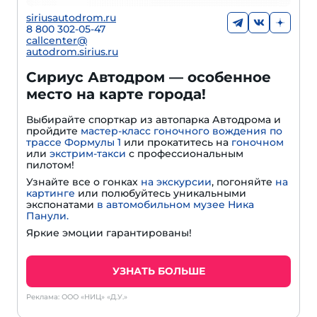
siriusautodrom.ru
8 800 302-05-47
callcenter@
autodrom.sirius.ru
Сириус Автодром — особенное
место на карте города!
Выбирайте спорткар из автопарка Автодрома и
пройдите
мастер-класс гоночного вождения по
трассе Формулы 1
или прокатитесь на
гоночном
или
экстрим-такси
с профессиональным
пилотом!
Узнайте все о гонках
на экскурсии
, погоняйте
на
картинге
или полюбуйтесь уникальными
экспонатами
в автомобильном музее Ника
Панули.
Яркие эмоции гарантированы!
УЗНАТЬ БОЛЬШЕ
Реклама: ООО «НИЦ» «Д.У.»