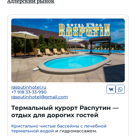
Адлерский рынок
rasputinhotel.ru
+7 918 33-33-990
rasputinhotel@gmail.com
Термальный курорт Распутин —
отдых для дорогих гостей
Кристально чистые бассейны с лечебной
термальной водой
и гидромассажем.