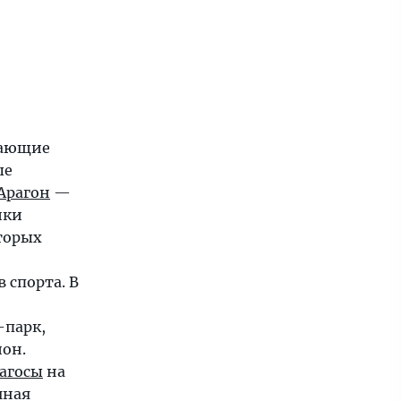
ающие
ые
Арагон
—
ики
оторых
 спорта. В
-парк,
он.
агосы
на
чная