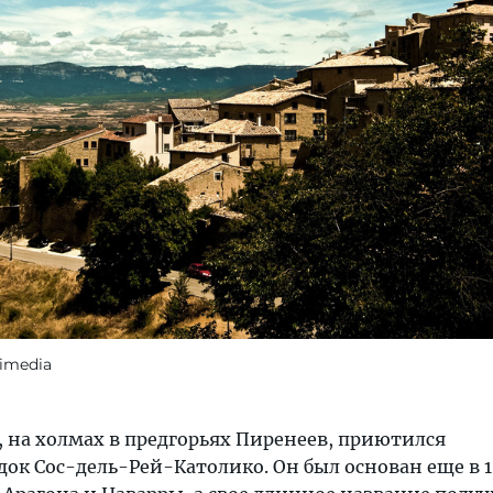
kimedia
ы, на холмах в предгорьях Пиренеев, приютился
ок Сос-дель-Рей-Католико. Он был основан еще в 1