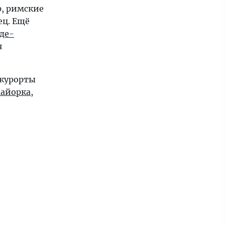
р, римские
ец. Ещё
де-
я
 курорты
айорка
,