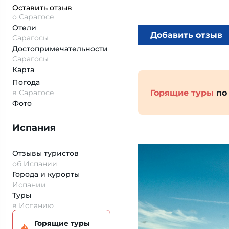
Оставить отзыв
о Сарагосе
Отели
Добавить отзыв
Сарагосы
Достопримеча­тельности
Сарагосы
Карта
Погода
Горящие туры
по
в Сарагосе
Фото
Испания
Отзывы туристов
об Испании
Города и курорты
Испании
Туры
в Испанию
Горящие туры