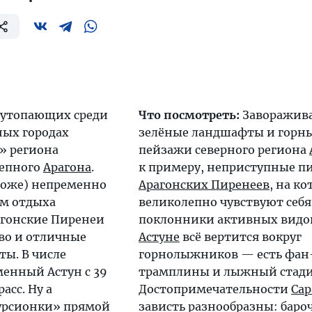
 утопающих среди
Что посмотреть:
Заворажив
ных городах
зелёные ландшафты и горн
» региона
пейзажи северного региона
епного
Арагона
.
к примеру, неприступные п
тоже) непременно
Арагонских Пиренеев
, на к
ом отдыха
великолепно чувствуют себя
агонские Пиренеи
поклонники активных видов
иво и отличные
Астуне
всё вертится вокруг
ы. В числе
горнолыжников — есть фан
енный Астун с 39
трамплины и лыжный стади
асс. Ну а
Достопримечательности
Сар
урсионки» прямой
зависть разнообразны: баро