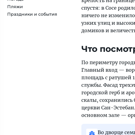
крепость на границе
Пляжи
спустя: в Сосе родил
Праздники и события
ничего не изменило
узких улиц и высок
домиков и величест
Что посмот
По периметру город
Главный вход — воро
площадь с ратушей 
службы. Фасад трехэ
городской герб и ар
скалы, сохранились
церкви Сан-Эстебан. 
основном зале — орг
Во дворце сем