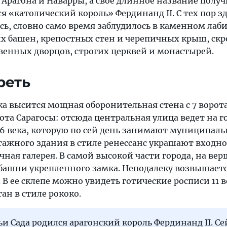
 Арагона и Наварры, а свое длинное название получ
ся «католический король» Фердинанд II. С тех пор з
сь, словно само время заблудилось в каменном лаб
их башен, крепостных стен и черепичных крыш, ск
венных дворцов, строгих церквей и монастырей.
реть
ка высится мощная оборонительная стена с 7 ворот
та Сарагосы: отсюда центральная улица ведет на 
16 века, которую по сей день занимают муниципал
тажного здания в стиле ренессанс украшают входно
очная галерея. В самой высокой части города, на ве
 башни укрепленного замка. Неподалеку возвышает
В ее склепе можно увидеть готические росписи 11 ве
ан в стиле рококо.
ьи Сада родился арагонский король Фердинанд II. Се