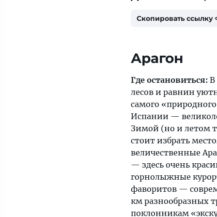
Скопировать ссылку
Арагон
Где остановиться:
В
лесов и равнин уют
самого «природного
Испании — великол
Зимой (но и летом 
стоит избрать мест
величественные Ар
— здесь очень крас
горнолыжные курорт
фаворитов — соврем
км разнообразных тр
поклонникам «экск