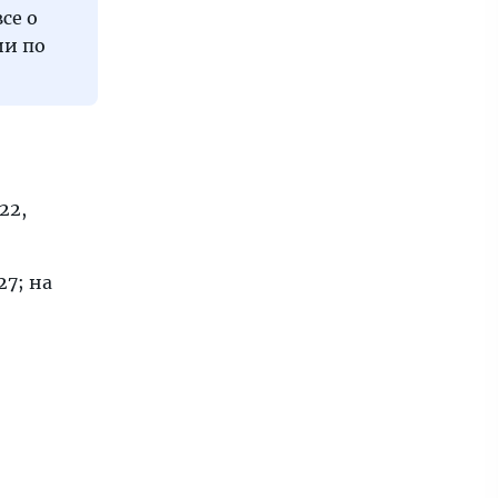
се о
ии по
22,
27; на