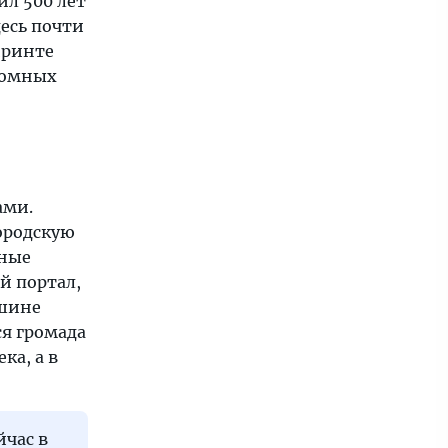
ил 500 лет
десь почти
иринте
ромных
ами.
городскую
ьные
й портал,
ршине
ся громада
ка, а в
йчас в