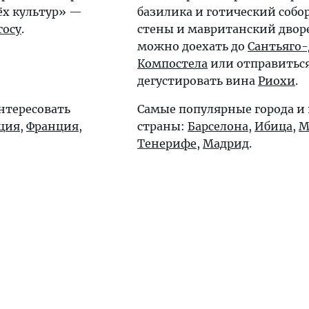
ёх культур» —
базилика и готический собо
госу
.
стены и мавританский двор
можно доехать до
Сантьяго-
Компостела
или отправитьс
дегустировать вина
Риохи
.
нтересовать
Самые популярные города и
ция
,
Франция
,
страны:
Барселона
,
Ибица
,
М
Тенерифе
,
Мадрид
.