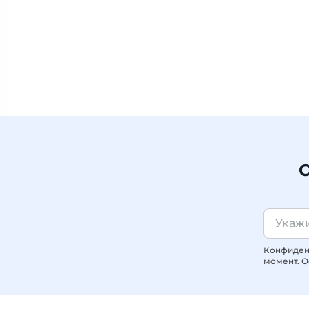
С
Конфиденц
момент. О