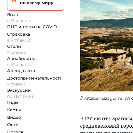
по всему миру
Виза
в Испанию
ПЦР и тесты на COVID
Страховка
в Испанию
Отели
Испании
Авиабилеты
в Испанию
Аренда авто
Достопримеча­тельности
Испании
Экскурсии
по Испании
Aitziber Eizaguirre
, Wi
Гиды
Карты
Видео
В 120 км от Сарагос
Фото
средневековый город
Погода