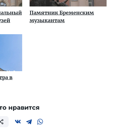
нальный
Памятник Бременским
узей
музыкантам
тра в
то нравится