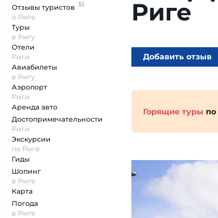
Риге
35
Отзывы
туристов
о Риге
Туры
в Ригу
Отели
Добавить отзыв
Риги
Авиабилеты
в Ригу
Аэропорт
Риги
Аренда авто
Горящие туры
по
Достопримеча­тельности
Риги
Экскурсии
по Риге
Гиды
Шопинг
в Риге
Карта
Погода
в Риге