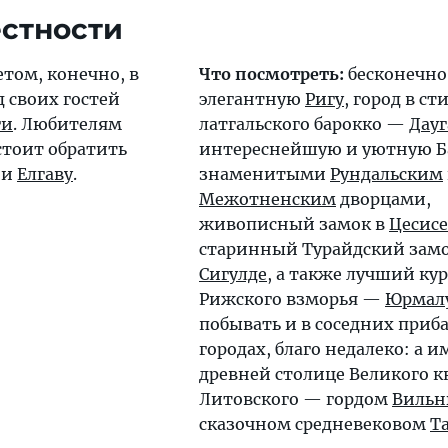
естности
том, конечно, в
Что посмотреть:
бесконечно
д своих гостей
элегантную
Ригу
, город в ст
ги
. Любителям
латгальского барокко —
Дау
стоит обратить
интереснейшую и уютную Ба
и
Елгаву
.
знаменитыми
Рундальским
Межотненским
дворцами,
живописный замок в
Цесисе
старинный Турайдский замо
Сигулде
, а также лучший ку
Рижского взморья —
Юрмал
побывать и в соседних приб
городах, благо недалеко: а и
древней столице Великого 
Литовского — гордом
Вильн
сказочном средневековом
Т