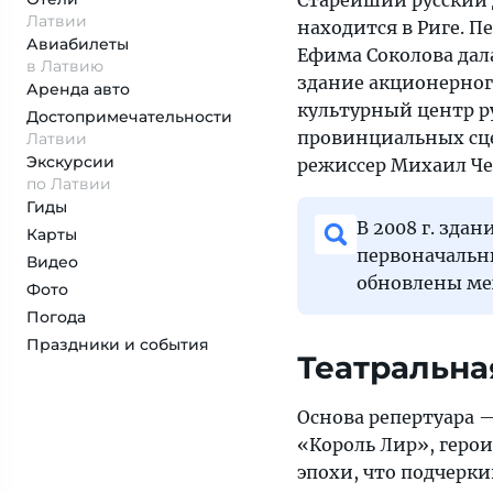
Старейший русский 
Латвии
находится в Риге. П
Авиабилеты
Ефима Соколова дала 
в Латвию
здание акционерног
Аренда авто
культурный центр ру
Достопримеча­тельности
провинциальных сцен
Латвии
Экскурсии
режиссер Михаил Чех
по Латвии
Гиды
В 2008 г. зда
Карты
первоначальны
Видео
обновлены ме
Фото
Погода
Праздники и события
Театральн
Основа репертуара 
«Король Лир», геро
эпохи, что подчерки