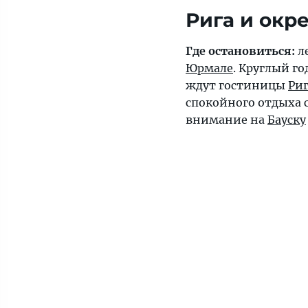
Рига и окр
Где остановиться:
ле
Юрмале
. Круглый го
ждут гостиницы
Ри
спокойного отдыха 
внимание на
Бауску