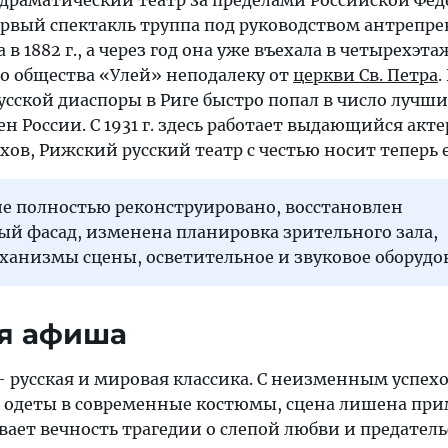
драматический театр за пределами Российской Фе
ервый спектакль труппа под руководством антрепре
в 1882 г., а через год она уже въехала в четырехэт
о общества «Улей» неподалеку от
церкви Св. Петра
.
сской диаспоры в Риге быстро попал в число лучш
 России. С 1931 г. здесь работает выдающийся акте
ов, Рижский русский театр с честью носит теперь 
ние полностью реконструировано, восстановлен
й фасад, изменена планировка зрительного зала,
ханизмы сцены, осветительное и звуковое оборудо
ая афиша
— русская и мировая классика. С неизменным успех
и одеты в современные костюмы, сцена лишена пр
вает вечность трагедии о слепой любви и предатель