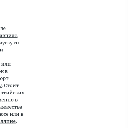
иле
гавпилс
,
уску со
и
или
к в
рорт
у
. Стоит
алтийских
менно в
княжества
юсе
или в
аллине
.