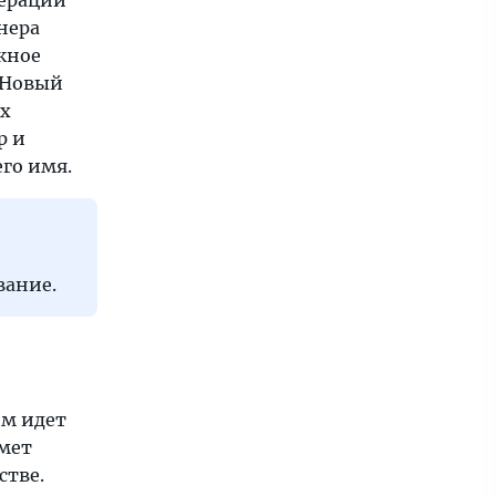
дерации
нера
ажное
 Новый
их
р и
его имя.
вание.
ом идет
имет
стве.