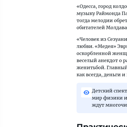
«Одесса, город колд
музыку Раймонда Пау
тогда мелодии обре
обитателей Молдава
«Человек из Сезуани
любви. «Медея» Эвр
оскорбленной женщ
веселый анекдот о 
женитьбой. Главный 
как всегда, деньги
Детский спек
мир физики и
ждут многочи
Практичес