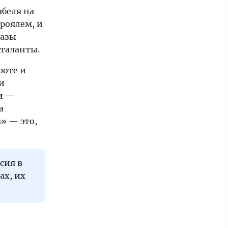
абеля на
роялем, и
разы
 таланты.
роте и
и
и —
а
» — это,
сия в
ах, их