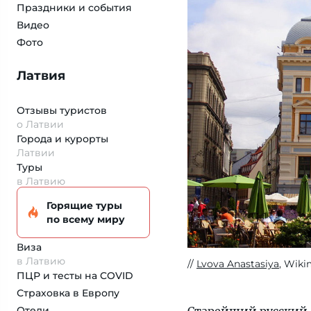
Праздники и события
Видео
Фото
Латвия
Отзывы туристов
о Латвии
Города и курорты
Латвии
Туры
в Латвию
Горящие туры
по всему миру
Виза
в Латвию
Lvova Anastasiya
, Wiki
ПЦР и тесты на COVID
Страховка
в Европу
Отели