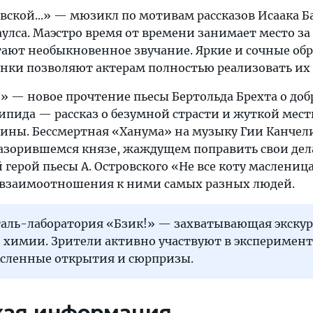
овской...» — мюзикл по мотивам рассказов Исаака Б
лса. Маэстро время от времени занимает место за 
тают необыкновенное звучание. Яркие и сочные об
нки позволяют актерам полностью реализовать их
» — новое прочтение пьесы Бертольда Брехта о доб
ипида — рассказ о безумной страсти и жуткой мест
ины. Бессмертная «Ханума» на музыку Гии Канчел
разорившемся князе, жаждущем поправить свои дел
герой пьесы А. Островского «Не все коту масленица
 и взаимоотношения к ними самых разных людей.
таль-лаборатория «Бзик!» — захватывающая экскур
 химии. Зрители активно участвуют в эксперимент
сленные открытия и сюрпризы.
кая информация