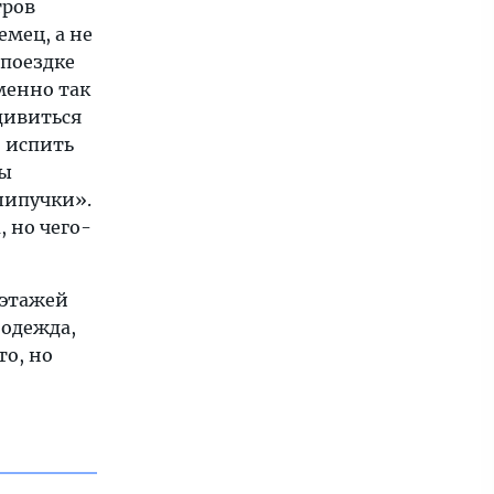
тров
мец, а не
 поездке
менно так
дивиться
о испить
бы
шипучки».
, но чего-
 этажей
 одежда,
то, но