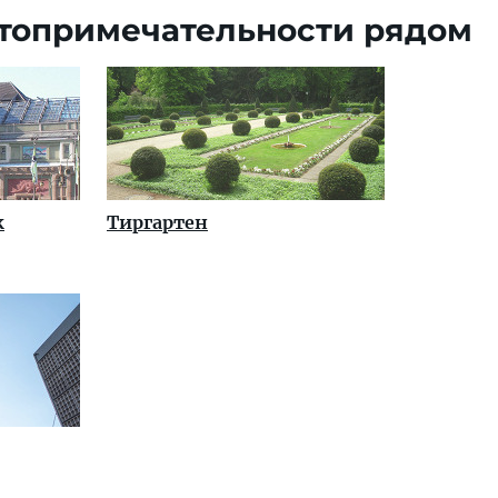
топримечательности рядом
к
Тиргартен