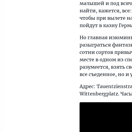
малышей и под всяч
найти, кажется, все
чтобы при вылете на
пойдут в казну Герм
Но главная изюминк
разыграться фантаз
сотни сортов привы
месте в одном из с
разумеется, взять с
все съеденное, но и
Адрес: Tauentzienst
Wittenbergplatz. Часы