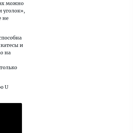
жах можно
и уголок»,
е не
способна
икатесы и
о на
 только
ро U