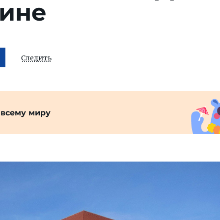
лине
Следить
 всему миру