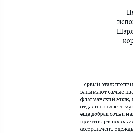
П
испо
Шарл
ко
Первый этаж шопин
занимают самые паф
флагманский этаж, п
отдали во власть м
еще добрая сотня н
приятно расположили
ассортимент одежды,