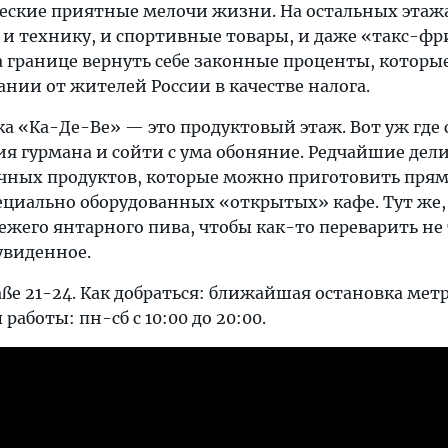
еские приятные мелочи жизни. На остальных эта
: и технику, и спортивные товары, и даже «такс-фр
 границе вернуть себе законные проценты, которы
ании от жителей России в качестве налога.
а «Ка-Де-Ве» — это продуктовый этаж. Вот уж где 
ия гурмана и сойти с ума обоняние. Редчайшие дел
чных продуктов, которые можно приготовить прям
пециально оборудованных «открытых» кафе. Тут же,
вежего янтарного пива, чтобы как-то переварить не
 увиденное.
raße 21-24. Как добраться: ближайшая остановка мет
 работы: пн-сб с 10:00 до 20:00.