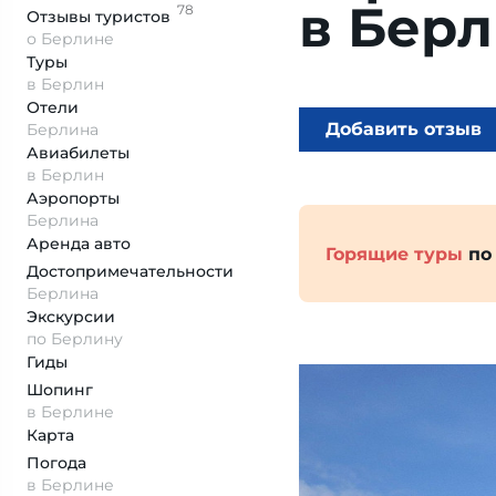
в Бер
78
Отзывы
туристов
о Берлине
Туры
в Берлин
Отели
Добавить отзыв
Берлина
Авиабилеты
в Берлин
Аэропорты
Берлина
Аренда авто
Горящие туры
по
Достопримеча­тельности
Берлина
Экскурсии
по Берлину
Гиды
Шопинг
в Берлине
Карта
Погода
в Берлине