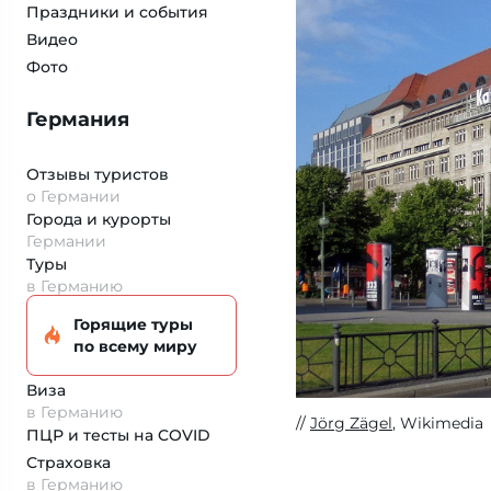
Праздники и события
Видео
Фото
Германия
Отзывы туристов
о Германии
Города и курорты
Германии
Туры
в Германию
Горящие туры
по всему миру
Виза
в Германию
Jörg Zägel
, Wikimedia
ПЦР и тесты на COVID
Страховка
в Германию