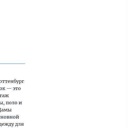
оттенбург
ок — это
этаж
ы, поло и
 Дамы
основной
дежду для