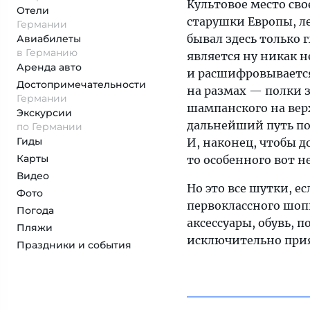
Культовое место св
Отели
старушки Европы, л
Германии
бывал здесь только 
Авиабилеты
в Германию
является ну никак н
Аренда авто
и расшифровывается
Достопримеча­тельности
на размах — полки з
Германии
шампанского на верх
Экскурсии
дальнейший путь по
по Германии
Гиды
И, наконец, чтобы до
Карты
то особенного вот н
Видео
Но это все шутки, е
Фото
первоклассного шоп
Погода
аксессуары, обувь, п
Пляжи
исключительно прият
Праздники и события