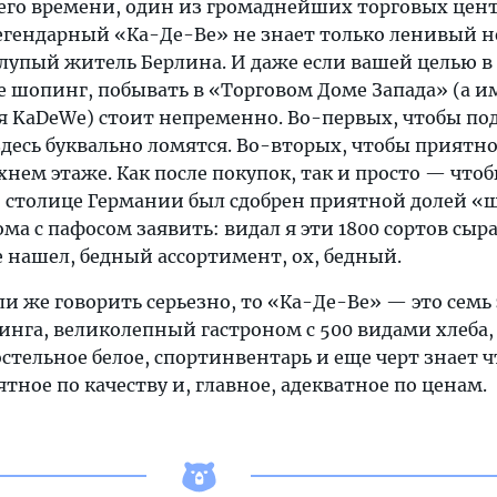
оего времени, один из громаднейших торговых цен
егендарный «Ка-Де-Ве» не знает только ленивый не
глупый житель Берлина. И даже если вашей целью в
е шопинг, побывать в «Торговом Доме Запада» (а и
 KaDeWe) стоит непременно. Во-первых, чтобы по
десь буквально ломятся. Во-вторых, чтобы приятн
нем этаже. Как после покупок, так и просто — что
 столице Германии был сдобрен приятной долей «
ма с пафосом заявить: видал я эти 1800 сортов сыра
е нашел, бедный ассортимент, ох, бедный.
сли же говорить серьезно, то «Ка-Де-Ве» — это семь
инга, великолепный гастроном с 500 видами хлеба,
остельное белое, спортинвентарь и еще черт знает ч
ное по качеству и, главное, адекватное по ценам.