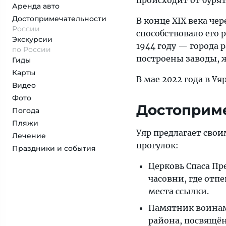
происходит от бурят
Аренда авто
Достопримеча­тельности
В конце XIX века че
России
способствовало его р
Экскурсии
1944 году — города 
по России
построены заводы, 
Гиды
Карты
В мае 2022 года в 
Видео
Фото
Достоприме
Погода
Пляжи
Уяр предлагает свои
Лечение
прогулок:
Праздники и события
Церковь Спаса Пр
часовни, где отп
места ссылки.
Памятник воинам
района, посвящё