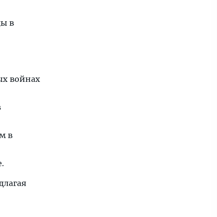
ы в
ых войнах
в
м в
.
длагая