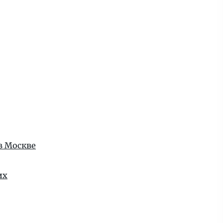
в Москве
их