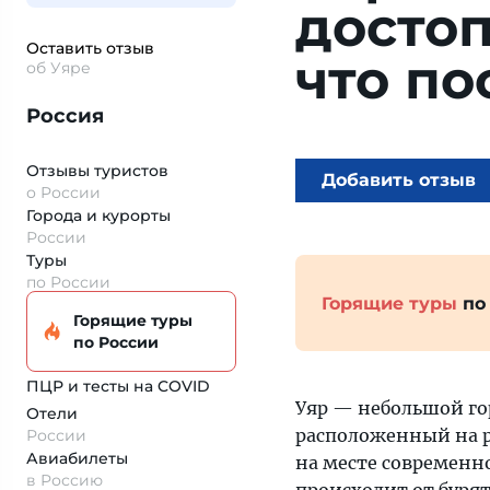
досто
Оставить отзыв
что по
об Уяре
Россия
Отзывы туристов
Добавить отзыв
о России
Города и курорты
России
Туры
по России
Горящие туры
по
Горящие туры
по России
ПЦР и тесты на COVID
Уяр — небольшой гор
Отели
расположенный на ре
России
Авиабилеты
на месте современно
в Россию