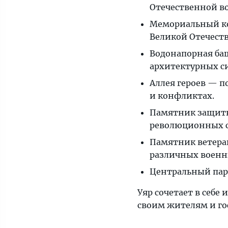
Отечественной в
Мемориальный ко
Великой Отечест
Водонапорная баш
архитектурных си
Аллея героев — п
и конфликтах.
Памятник защитн
революционных 
Памятник ветера
различных военн
Центральный парк
Уяр сочетает в себе
своим жителям и го