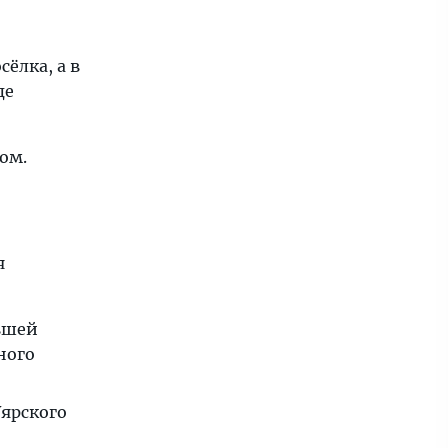
сёлка, а в
де
ом.
я
евшей
ного
ярского