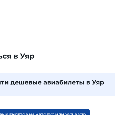
ься в Уяр
ти дешевые авиабилеты в Уяр
ЫХ БИЛЕТОВ НА АВТОБУС ИЛИ Ж/Д В УЯР