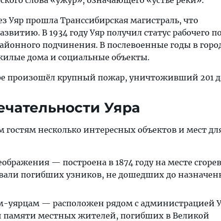
ского слова «ужур», означающего «устье реки».
рез Уяр прошла Транссибирская магистраль, что
азвитию. В 1934 году Уяр получил статус рабочего по
районного подчинения. В послевоенные годы в горо
жилые дома и социальные объекты.
Уяре произошёл крупный пожар, уничтоживший 201 д
чательности Уяра
м гостям несколько интересных объектов и мест дл
еображения — построена в 1874 году на месте сгор
евали погибших узников, не дошедших до назначен
-уярцам — расположен рядом с администрацией У
н памяти местных жителей, погибших в Великой