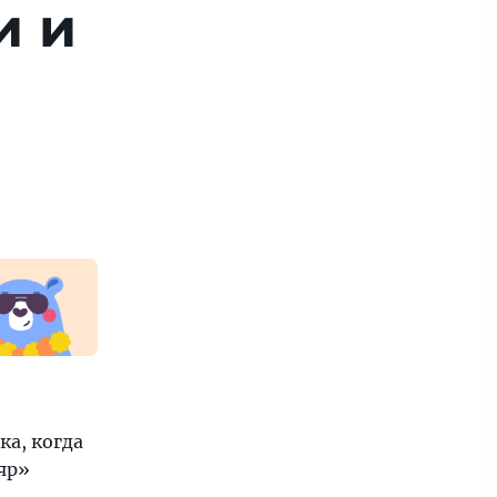
и и
ка, когда
яр»