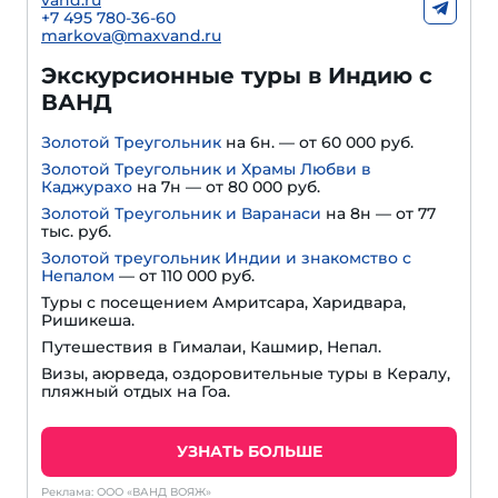
+7 495 780-36-60
markova@maxvand.ru
Экскурсионные туры в Индию с
ВАНД
Золотой Треугольник
на 6н. — от 60 000 руб.
Золотой Треугольник и Храмы Любви в
Каджурахо
на 7н — от 80 000 руб.
Золотой Треугольник и Варанаси
на 8н — от 77
тыс. руб.
Золотой треугольник Индии и знакомство с
Непалом
— от 110 000 руб.
Туры с посещением Амритсара, Харидвара,
Ришикеша.
Путешествия в Гималаи, Кашмир, Непал.
Визы, аюрведа, оздоровительные туры в Кералу,
пляжный отдых на Гоа.
УЗНАТЬ БОЛЬШЕ
Реклама: ООО «ВАНД ВОЯЖ»