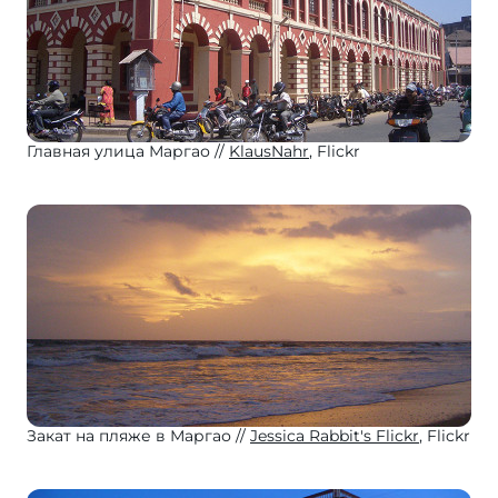
Главная улица Маргао
KlausNahr
, Flickr
Закат на пляже в Маргао
Jessica Rabbit's Flickr
, Flickr