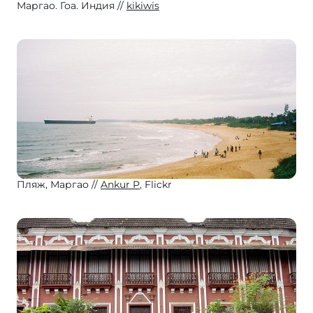
Маргао. Гоа. Индия
kikiwis
Пляж, Маргао
Ankur P
, Flickr