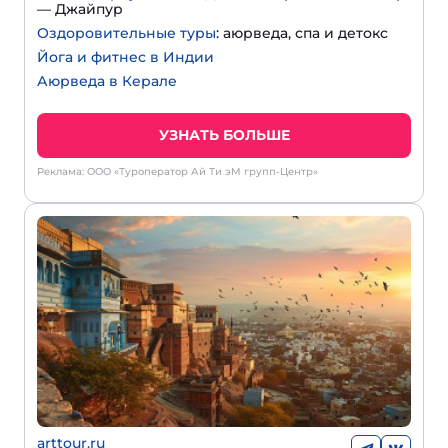
— Джайпур
Оздоровительные туры
: аюрведа, спа и детокс
Йога и фитнес в Индии
Аюрведа в Керале
УЗНАТЬ БОЛЬШЕ
Реклама: ООО «Туроператор Ай Ти эМ групп-Центр»
arttour.ru