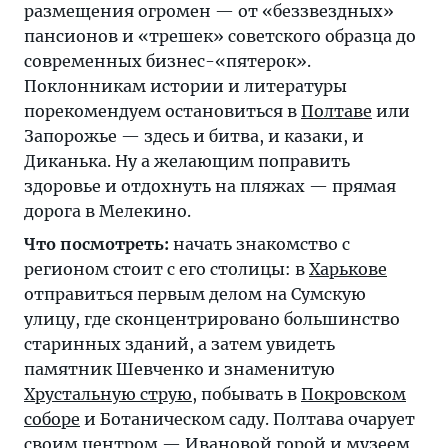
размещения огромен — от «беззвездных»
пансионов и «трешек» советского образца до
современных бизнес-«пятерок».
Поклонникам истории и литературы
порекомендуем остановиться в
Полтаве
или
Запорожье — здесь и битва, и казаки, и
Диканька. Ну а желающим поправить
здоровье и отдохнуть на пляжах — прямая
дорога в Мелекино.
Что посмотреть:
начать знакомство с
регионом стоит с его столицы: в
Харькове
отправиться первым делом на Сумскую
улицу, где сконцентрировано большинство
старинных зданий, а затем увидеть
памятник Шевченко и знаменитую
Хрустальную струю
, побывать в
Покровском
соборе
и Ботаническом саду. Полтава очарует
своим центром — Ивановой горой и музеем