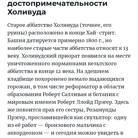
достопримечательности
Холивуда
Старое аббатство Холивуда (точнее, его
руины) расположено в конце Хай-стрит.
Башня датируется примерно 1800 г., но
наиболее старые части аббатства относят к 13
веку. Холивудский приорат появился на месте
уничтоженного норманнами кельтского
аббатства в конце 12 века. На здешнем
кладбище похоронено немало выдающихся
горожан, в том числе реформатор в области
образования Роберт Салливан и ботаник с
мировым именем Роберт Ллойд Прэгер. Здесь
же покоится прах его сестры, Розамунды
Прэгер, прославившейся как скульптор: одну
из её работ — бронзового мальчика с
аккордеоном — и сегодня можно увидеть в