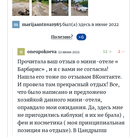
marijaantnva1985
был(а) здесь в июне 2022
m
Полезно?
6
12
2
oneupokoeva
o
22 июня 2022
Прочитала ваш отзыв о мини-отеле «
Барбарис» , и я с вами не согласна!
Нашла его тоже по отзывам ВКонтакте.
И провела там прекрасный отдых! Все,
что было написано и предложено
хозяйкой данного мини-отеля,
оправдало мои ожидания. Да, здесь мне
не пригодились каблуки( я их не брала) ,
фен и косметика ( моя принципиальная
позиция на отдыхе). В Цандрыпш