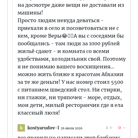
на досмотре даже вещи не доставали из
машины!
Просто людям некуда деваться -
приехали в село и посоветоваться не с
кем, кроме Веры😂🤦‍♀️А вы с соседями бы
пообщались - там люди за 1000 рублей
жильё сдают - и комната со всеми
удобствами, холодильник свой. Поэтому
я не понимаю вашего восхищения…
можно жить ближе к красотам Абхазии
за те же деньги! У нас номер стоил 5500
с питанием шведский стол. Ни стирки,
ни глажки, ни тряпочек - море, отдых,
мои дети, милый ресторанчик где я ела
классный люля!
1
0
kostyarudov-l
k
26 июля 2026
все правильно написали этот барбарис