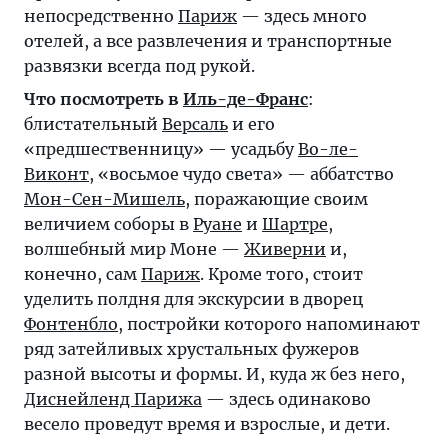
непосредственно
Париж
— здесь много
отелей, а все развлечения и транспортные
развязки всегда под рукой.
Что посмотреть в
Иль-де-Франс
:
блистательный
Версаль
и его
«предшественницу» — усадьбу
Во-ле-
Виконт
, «восьмое чудо света» — аббатство
Мон-Сен-Мишель
, поражающие своим
величием соборы в
Руане
и
Шартре
,
волшебный мир Моне —
Живерни
и,
конечно, сам
Париж
. Кроме того, стоит
уделить полдня для экскурсии в дворец
Фонтенбло
, постройки которого напоминают
ряд затейливых хрустальных фужеров
разной высоты и формы. И, куда ж без него,
Диснейленд Парижа
— здесь одинаково
весело проведут время и взрослые, и дети.