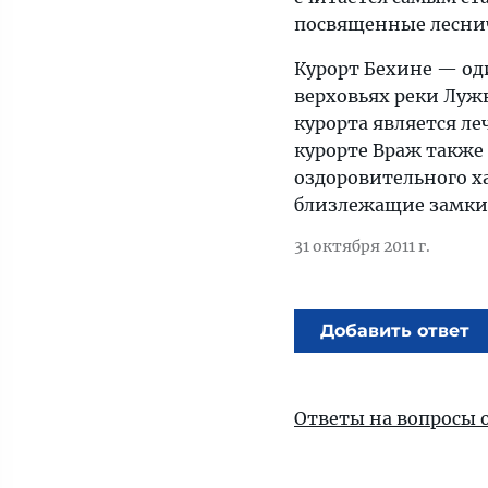
посвященные леснич
Курорт Бехине — од
верховьях реки Луж
курорта является л
курорте Враж также
оздоровительного ха
близлежащие замки 
31 октября 2011 г.
Добавить ответ
Ответы на вопросы 