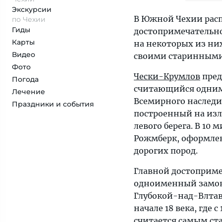
Экскурсии
В Южной Чехии рас
по Чехии
Гиды
достопримечательно
Карты
на некоторых из ни
Видео
своими старинными 
Фото
Чески-Крумлов
пред
Погода
считающийся одним 
Лечение
Всемирного наследи
Праздники и события
построенный на изл
левого берега. В 10
Рожмберк, оформлен
дорогих пород.
Главной достоприме
одноименный замок 
Глубокой-над-Влтав
начале 18 века, где 
считается самым ст