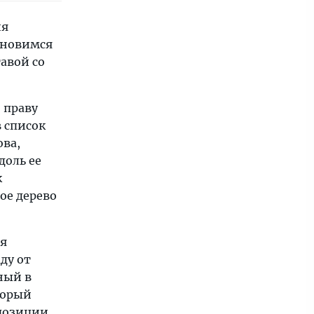
ия
ановимся
авой со
 праву
 список
ова,
доль ее
к
ое дерево
ся
ду от
ный в
оторый
позиции,