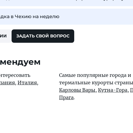
здка в Чехию на неделю
ХИИ
ЗАДАТЬ СВОЙ ВОПРОС
омендуем
нтересовать
Самые популярные города и
пания
,
Италия
,
термальные курорты стран
Карловы Вары
,
Кутна-Гора
,
Прага
.