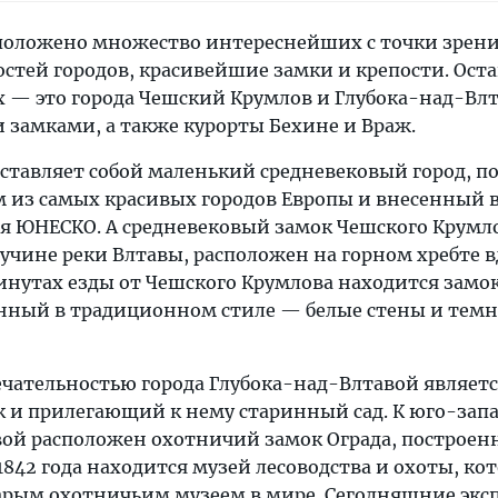
положено множество интереснейших с точки зрен
стей городов, красивейшие замки и крепости. Ост
х — это города Чешский Крумлов и Глубока-над-Влт
замками, а также курорты Бехине и Враж.
ставляет собой маленький средневековый город, по
из самых красивых городов Европы и внесенный в
я ЮНЕСКО. А средневековый замок Чешского Крумл
учине реки Влтавы, расположен на горном хребте в
 минутах езды от Чешского Крумлова находится замо
ный в традиционном стиле — белые стены и темн
чательностью города Глубока-над-Влтавой являет
и прилегающий к нему старинный сад. К юго-запа
ой расположен охотничий замок Ограда, построен
с 1842 года находится музей лесоводства и охоты, к
арым охотничьим музеем в мире. Сегодняшние экс