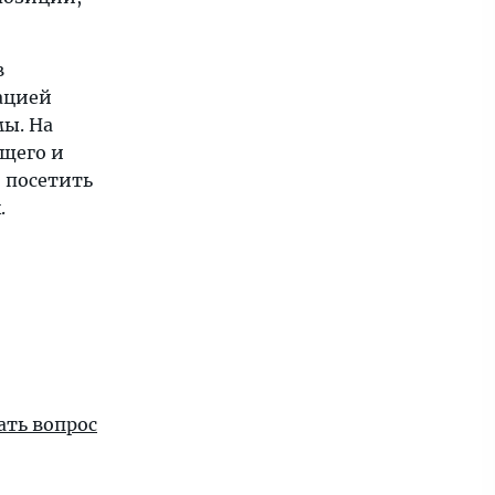
в
ацией
мы. На
щего и
 посетить
.
ать вопрос