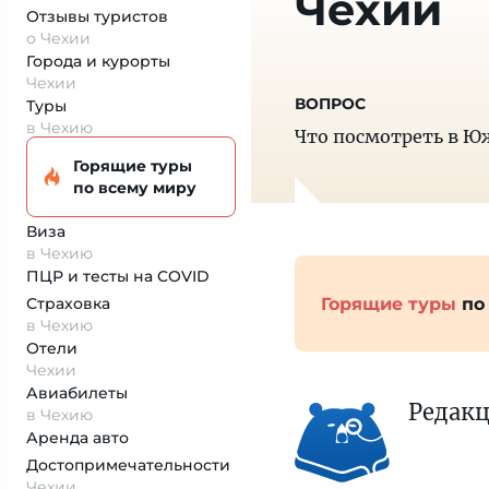
Чехии
Отзывы туристов
о Чехии
Города и курорты
Чехии
Туры
в Чехию
Что посмотреть в Ю
Горящие туры
по всему миру
Виза
в Чехию
ПЦР и тесты на COVID
Горящие туры
по
Страховка
в Чехию
Отели
Чехии
Авиабилеты
Редак
в Чехию
Аренда авто
Достопримеча­тельности
Чехии