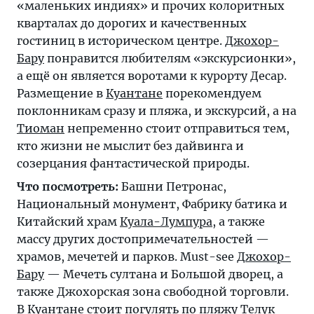
«маленьких индиях» и прочих колоритных
кварталах до дорогих и качественных
гостиниц в историческом центре.
Джохор-
Бару
понравится любителям «экскурсионки»,
а ещё он является воротами к курорту Десар.
Размещение в
Куантане
порекомендуем
поклонникам сразу и пляжа, и экскурсий, а на
Тиоман
непременно стоит отправиться тем,
кто жизни не мыслит без дайвинга и
созерцания фантастической природы.
Что посмотреть:
Башни Петронас,
Национальный монумент, Фабрику батика и
Китайский храм
Куала-Лумпура
, а также
массу других достопримечательностей —
храмов, мечетей и парков. Must-see
Джохор-
Бару
— Мечеть султана и Большой дворец, а
также Джохорская зона свободной торговли.
В
Куантане
стоит погулять по пляжу Телук