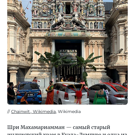
Chainwit., Wikimedia
, Wikimedia
Шри Махамариамман — самый старый
индуистский храм в Куала-Лумпуре и одна из