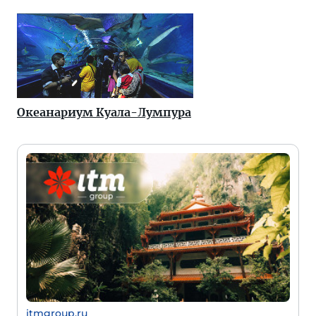
Океанариум Куала-Лумпура
itmgroup.ru