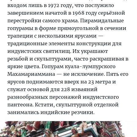
входом лишь в 1972 году, что послужило
завершением начатой в 1968 году серьёзной
перестройки самого храма. Пирамидальные
гопурамы в форме прямоугольной в сечении
трапеции с несколькими ярусами —
традиционные элементы конструкции для
индуистских святилищ. Их украшают
резьбой и скульптурами, часто раскрашивая в
яркие цвета. Гопурам куала-лумпурского
Махамариаммана — не исключение. Пять его
ярусов поднимаются вверх на 23 метра и
служат основой для 228 изваяний
разнообразных персонажей индуистского
пантеона. Кстати, скульптурной отделкой
занимались индийские резчики.