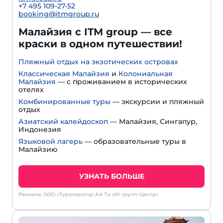
+7 495 109-27-52
booking@itmgroup.ru
Малайзия с ITM group — все
краски в одном путешествии!
Пляжный отдых на экзотических островах
Классическая Малайзия
и
Колониальная
Малайзия
— с проживанием в исторических
отелях
Комбинированные туры
— экскурсии и пляжный
отдых
Азиатский калейдоскоп
— Малайзия, Сингапур,
Индонезия
Языковой лагерь
— образовательные туры в
Малайзию
УЗНАТЬ БОЛЬШЕ
Реклама: ООО «Туроператор Ай Ти эМ групп-Центр»