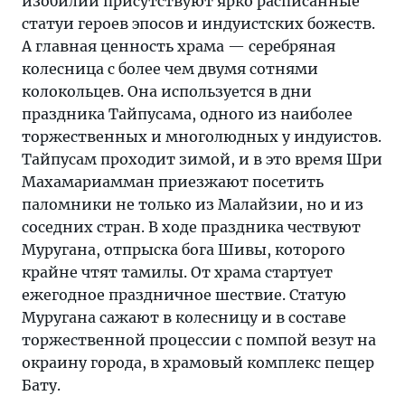
изобилии присутствуют ярко расписанные
статуи героев эпосов и индуистских божеств.
А главная ценность храма — серебряная
колесница с более чем двумя сотнями
колокольцев. Она используется в дни
праздника Тайпусама, одного из наиболее
торжественных и многолюдных у индуистов.
Тайпусам проходит зимой, и в это время Шри
Махамариамман приезжают посетить
паломники не только из Малайзии, но и из
соседних стран. В ходе праздника чествуют
Муругана, отпрыска бога Шивы, которого
крайне чтят тамилы. От храма стартует
ежегодное праздничное шествие. Статую
Муругана сажают в колесницу и в составе
торжественной процессии с помпой везут на
окраину города, в храмовый комплекс пещер
Бату.