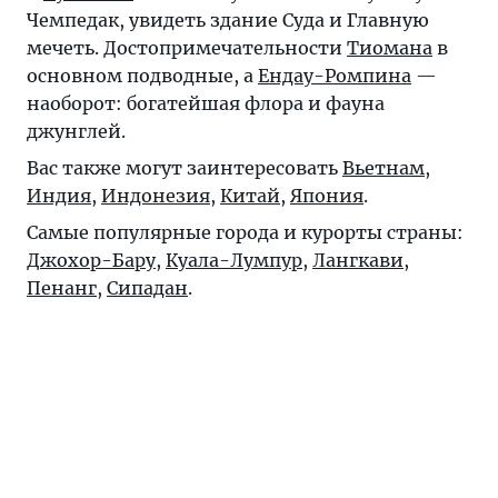
Чемпедак, увидеть здание Суда и Главную
мечеть. Достопримечательности
Тиомана
в
основном подводные, а
Ендау-Ромпина
—
наоборот: богатейшая флора и фауна
джунглей.
Вас также могут заинтересовать
Вьетнам
,
Индия
,
Индонезия
,
Китай
,
Япония
.
Самые популярные города и курорты страны:
Джохор-Бару
,
Куала-Лумпур
,
Лангкави
,
Пенанг
,
Сипадан
.