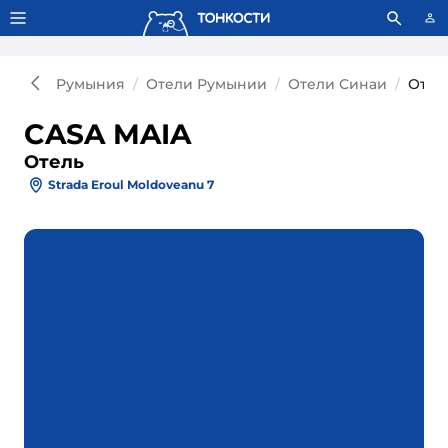
Тонкости используют сookie-файлы.
Что это значит?
Румыния
Отели Румынии
Отели Синаи
Отел
CASA MAIA
Отель
Strada Eroul Moldoveanu 7