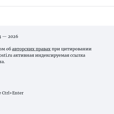
03 — 2026
ном об
авторских правах
при цитировании
osti.ru активная индексируемая ссылка
на.
Ctrl+Enter