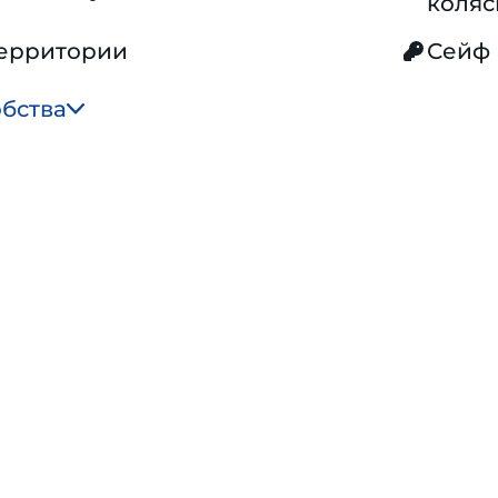
коляс
территории
Сейф
обства