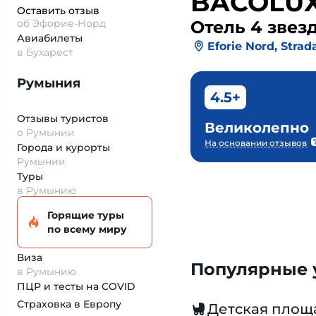
BACOLUX
Оставить отзыв
об Эфорие-Норд
Отель 4 звез
Авиабилеты
Eforie Nord, Strad
в Бухарест
Румыния
4.5+
Отзывы туристов
Великолепно
о Румынии
На основании отзывов
Города и курорты
Румынии
Туры
в Румынию
Горящие туры
по всему миру
Виза
Популярные у
в Румынию
ПЦР и тесты на COVID
Страховка
в Европу
Детская площ