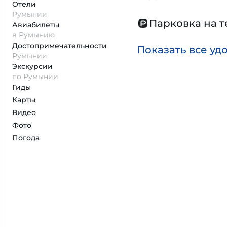
Отели
Румынии
Парковка на 
Авиабилеты
в Румынию
Достопримеча­тельности
Показать все уд
Румынии
Экскурсии
по Румынии
Гиды
Карты
Видео
Фото
Погода