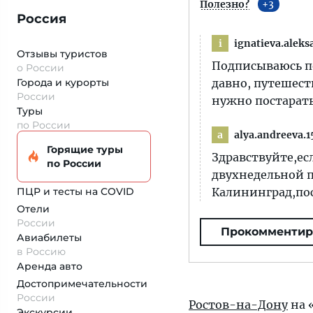
Полезно?
3
Россия
ignatieva.aleks
i
Отзывы туристов
Подписываюсь по
о России
Города и курорты
давно, путешест
России
нужно постарать
Туры
по России
alya.andreeva.1
a
Горящие туры
Здравствуйте,ес
по России
двухнедельной п
ПЦР и тесты на COVID
Калининград,пос
Отели
России
Прокомментир
Авиабилеты
в Россию
Аренда авто
Достопримеча­тельности
России
Ростов-на-Дону
на 
Экскурсии