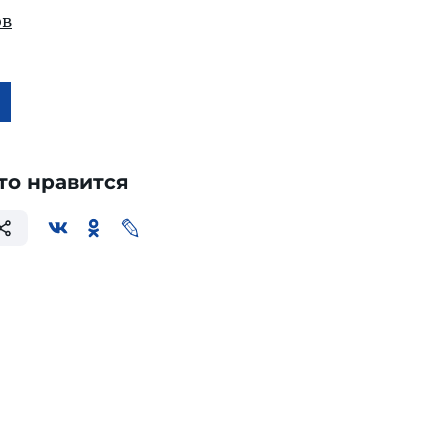
ов
то нравится