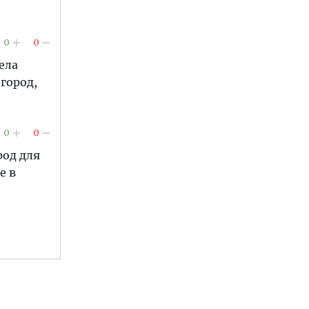
0
0
ела
город,
0
0
род для
е в