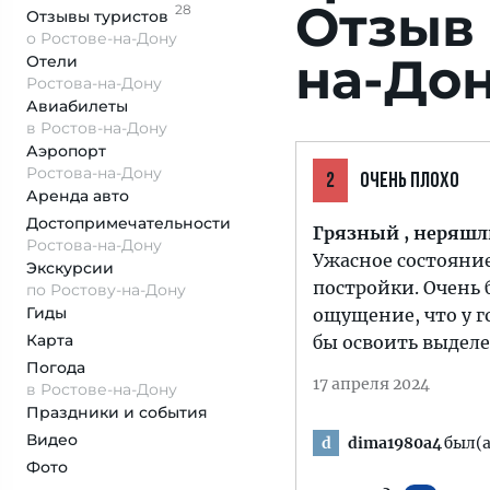
Отзыв 
28
Отзывы
туристов
о Ростове-на-Дону
на-До
Отели
Ростова-на-Дону
Авиабилеты
в Ростов-на-Дону
Аэропорт
Ростова-на-Дону
2
ОЧЕНЬ ПЛОХО
Аренда авто
Достопримеча­тельности
Грязный , неряш
Ростова-на-Дону
Ужасное состояние 
Экскурсии
постройки. Очень 
по Ростову-на-Дону
Гиды
ощущение, что у го
Карта
бы освоить выделе
Погода
17 апреля 2024
в Ростове-на-Дону
Праздники и события
Видео
dima1980a4
был(а
d
Фото