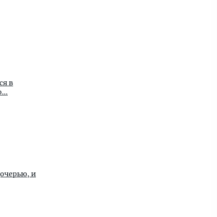
ся в
..
очерью, и