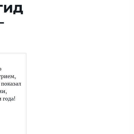
гид
—
о
трием,
 показал
ии,
 года!