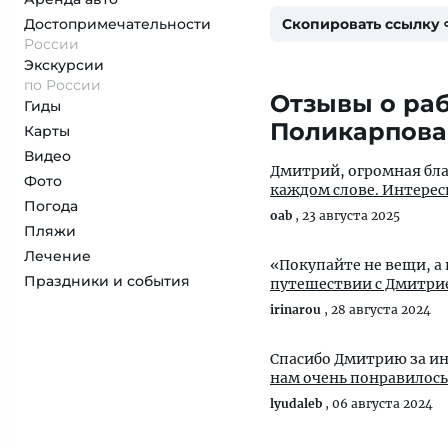
Достопримеча­тельности
Скопировать ссылку
России
Экскурсии
по России
Отзывы о раб
Гиды
Поликарпова
Карты
Видео
Дмитрий, огромная бла
Фото
каждом слове. Интерес
Погода
oab
,
23 августа 2025
Пляжи
Лечение
«Покупайте не вещи, а
Праздники и события
путешествии с Дмитрие
irinarou
,
28 августа 2024
Спасибо Дмитрию за и
нам очень понравилось!
lyudaleb
,
06 августа 2024