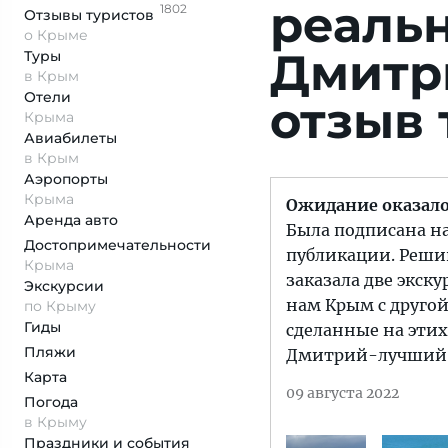
реаль
1802
Отзывы
туристов
о Крыме
Дмитр
Туры
в Крым
Отели
отзыв 
Крыма
Авиабилеты
в Крым
Аэропорты
Крыма
Ожидание оказало
Аренда авто
Была подписана на
Достопримеча­тельности
публикации. Решив
Крыма
заказала две экск
Экскурсии
нам Крым с друго
по Крыму
Гиды
сделанные на этих
Пляжи
Дмитрий-лучший 
Карта
09 августа 2022
Погода
в Крыму
Праздники и события