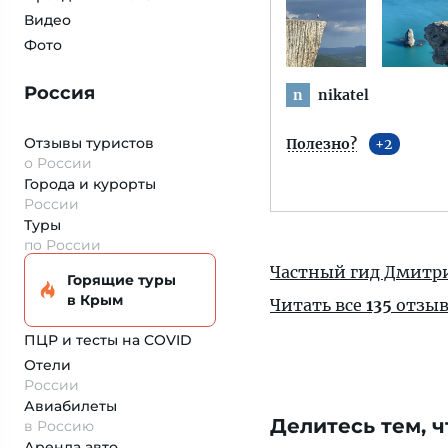
Видео
Фото
Россия
nikatel
n
Отзывы туристов
Полезно?
2
о России
Города и курорты
России
Туры
по России
Частный гид Дмитр
Горящие туры
в Крым
Читать все
135
отзыв
ПЦР и тесты на COVID
Отели
России
Авиабилеты
Делитесь тем, ч
в Россию
Аренда авто