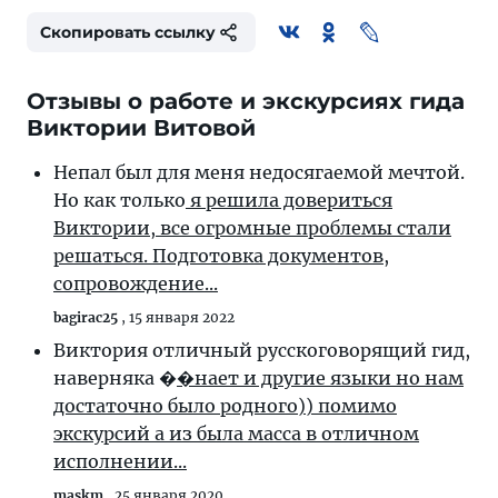
Скопировать ссылку
Отзывы о работе и экскурсиях гида
Виктории Витовой
Непал был для меня недосягаемой мечтой.
Но как только
я решила довериться
Виктории, все огромные проблемы стали
решаться. Подготовка документов,
сопровождение...
bagirac25
,
15 января 2022
Виктория отличный русскоговорящий гид,
наверняка �
�нает и другие языки но нам
достаточно было родного)) помимо
экскурсий а из была масса в отличном
исполнении...
maskm
,
25 января 2020