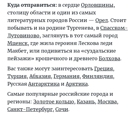
Куда отправиться:
в сердце
Орловщины
,
столицу области и один из самых
литературных городов России —
Орел
. Стоит
побывать и на родине Тургенева, в
Спасском-
Лутовиново
, заглянуть в тот самый город
Мценск
, где жила героиня Лескова леди
Макбет, или подивиться на «суздальские
пейзажи» крошечного и древнего
Болхова
.
Вас также могут заинтересовать
Греция
,
Турция
,
Абхазия
,
Германия
,
Финляндия
,
Русская
Антарктика
и
Арктика
.
Самые популярные российские города и
регионы:
Золотое кольцо
,
Казань
,
Москва
,
Санкт-Петербург
,
Сочи
.