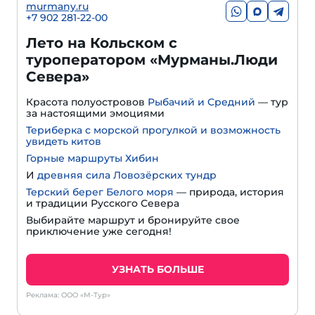
murmany.ru
+7 902 281-22-00
Лето на Кольском с
туроператором «Мурманы.Люди
Севера»
Красота полуостровов
Рыбачий и Средний
— тур
за настоящими эмоциями
Териберка с морской прогулкой и возможность
увидеть китов
Горные маршруты Хибин
И
древняя сила Ловозёрских тундр
Терский берег Белого моря
— природа, история
и традиции Русского Севера
Выбирайте маршрут и бронируйте свое
приключение уже сегодня!
УЗНАТЬ БОЛЬШЕ
Реклама: ООО «М-Тур»