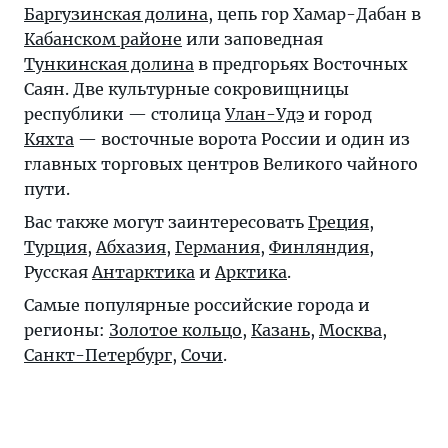
Баргузинская долина
, цепь гор Хамар-Дабан в
Кабанском районе
или заповедная
Тункинская долина
в предгорьях Восточных
Саян. Две культурные сокровищницы
республики — столица
Улан-Удэ
и город
Кяхта
— восточные ворота России и один из
главных торговых центров Великого чайного
пути.
Вас также могут заинтересовать
Греция
,
Турция
,
Абхазия
,
Германия
,
Финляндия
,
Русская
Антарктика
и
Арктика
.
Самые популярные российские города и
регионы:
Золотое кольцо
,
Казань
,
Москва
,
Санкт-Петербург
,
Сочи
.