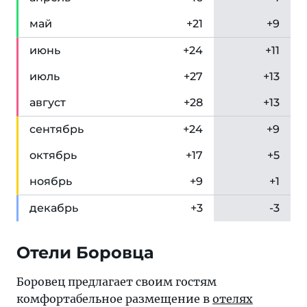
май
+21
+9
июн
ь
+24
+11
июл
ь
+27
+13
авг
уст
+28
+13
сен
тябрь
+24
+9
окт
ябрь
+17
+5
ноя
брь
+9
+1
дек
абрь
+3
-3
Отели Боровца
Боровец предлагает своим гостям
комфортабельное размещение в
отелях