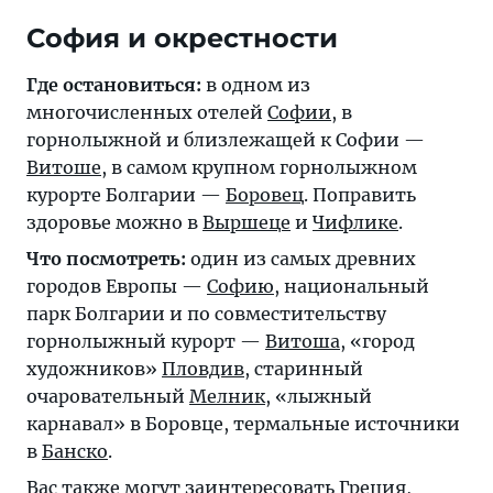
София и окрестности
Где остановиться:
в одном из
многочисленных отелей
Софии
, в
горнолыжной и близлежащей к Софии —
Витоше
, в самом крупном горнолыжном
курорте Болгарии —
Боровец
. Поправить
здоровье можно в
Выршеце
и
Чифлике
.
Что посмотреть:
один из самых древних
городов Европы —
Софию
, национальный
парк Болгарии и по совместительству
горнолыжный курорт —
Витоша
, «город
художников»
Пловдив
, старинный
очаровательный
Мелник
, «лыжный
карнавал» в
Боровце
, термальные источники
в
Банско
.
Вас также могут заинтересовать
Греция
,