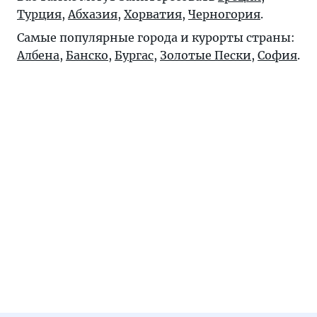
Турция
,
Абхазия
,
Хорватия
,
Черногория
.
Самые популярные города и курорты страны:
Албена
,
Банско
,
Бургас
,
Золотые Пески
,
София
.