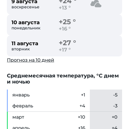
+24 °
9 августа
воскресенье
+13 °
+25 °
10 августа
понедельник
+16 °
+27 °
11 августа
вторник
+17 °
Прогноз на 10 дней
Cреднемесячная температура, °C днем
и ночью
янв
арь
+1
-5
фев
раль
+4
-3
мар
т
+10
+0
апр
ель
+16
+4