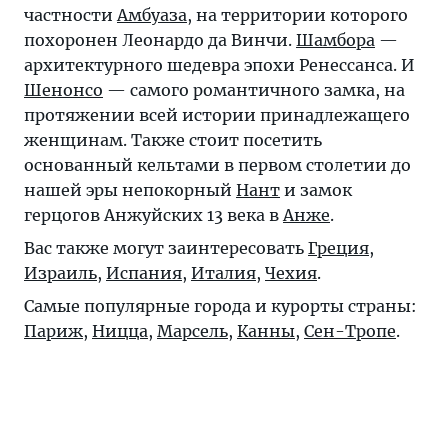
частности
Амбуаза
, на территории которого
похоронен Леонардо да Винчи.
Шамбора
—
архитектурного шедевра эпохи Ренессанса. И
Шенонсо
— самого романтичного замка, на
протяжении всей истории принадлежащего
женщинам. Также стоит посетить
основанный кельтами в первом столетии до
нашей эры непокорный
Нант
и замок
герцогов Анжуйских 13 века в
Анже
.
Вас также могут заинтересовать
Греция
,
Израиль
,
Испания
,
Италия
,
Чехия
.
Самые популярные города и курорты страны:
Париж
,
Ницца
,
Марсель
,
Канны
,
Сен-Тропе
.