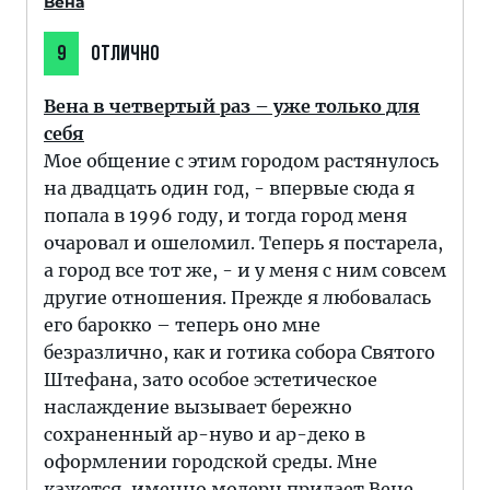
Вена
9
ОТЛИЧНО
Вена в четвертый раз – уже только для
себя
Мое общение с этим городом растянулось
на двадцать один год, - впервые сюда я
попала в 1996 году, и тогда город меня
очаровал и ошеломил. Теперь я постарела,
а город все тот же, - и у меня с ним совсем
другие отношения. Прежде я любовалась
его барокко – теперь оно мне
безразлично, как и готика собора Святого
Штефана, зато особое эстетическое
наслаждение вызывает бережно
сохраненный ар-нуво и ар-деко в
оформлении городской среды. Мне
кажется, именно модерн придает Вене