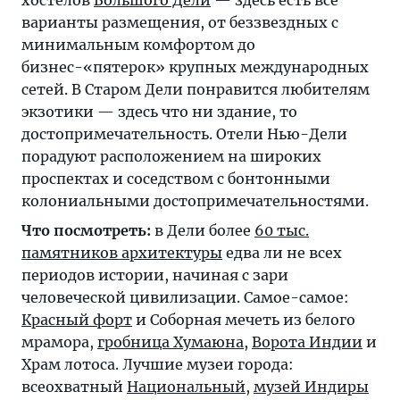
хостелов
Большого Дели
— здесь есть все
варианты размещения, от беззвездных с
минимальным комфортом до
бизнес-«пятерок» крупных международных
сетей. В Старом Дели понравится любителям
экзотики — здесь что ни здание, то
достопримечательность. Отели Нью-Дели
порадуют расположением на широких
проспектах и соседством с бонтонными
колониальными достопримечательностями.
Что посмотреть:
в Дели более
60 тыс.
памятников архитектуры
едва ли не всех
периодов истории, начиная с зари
человеческой цивилизации. Самое-самое:
Красный форт
и Соборная мечеть из белого
мрамора,
гробница Хумаюна
,
Ворота Индии
и
Храм лотоса. Лучшие музеи города:
всеохватный
Национальный
,
музей Индиры