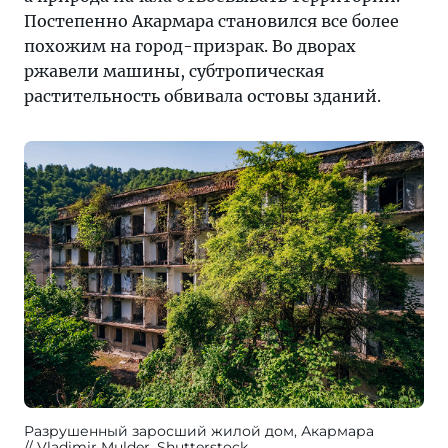
Постепенно Акармара становился все более
похожим на город-призрак. Во дворах
ржавели машины, субтропическая
растительность обвивала остовы зданий.
Разрушенный заросший жилой дом, Акармара
Vladimir Mulder, Shutterstock