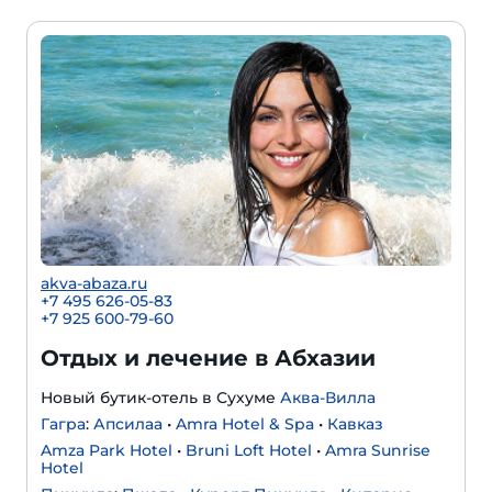
akva-abaza.ru
+7 495 626-05-83
+7 925 600-79-60
Отдых и лечение в Абхазии
Новый бутик-отель в Сухуме
Аква-Вилла
Гагра
:
Апсилаа
•
Amra Hotel & Spa
•
Кавказ
Amza Park Hotel
•
Bruni Loft Hotel
•
Amra Sunrise
Hotel