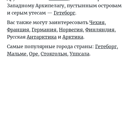
Западному Архипелагу, пустынным островам
и серым утесам —
Гетеборг
.
Вас также могут заинтересовать
Чехия
,
Франция
,
Германия
,
Норвегия
,
Финляндия
,
Русская
Антарктика
и
Арктика
.
Самые популярные города страны:
Гетеборг
,
Мальме
,
Оре
,
Стокгольм
,
Уппсала
.