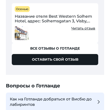
Осенью
Название отеля Best Western Solhem
Hotel, адрес: Solhemsgatan 3, Visby,
Sweden В июле 2013 был в этом отеле.
Читать отзыв
Иммигрантка уборщица решила, что я
курил в номере, после чего
персонал...
ВСЕ ОТЗЫВЫ О ГОТЛАНДЕ
ОСТАВИТЬ СВОЙ ОТЗЫВ
Вопросы о Готланде
Как на Готланде добраться от Висбю до
лабиринтов