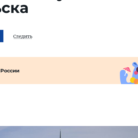
ьска
Следить
 России