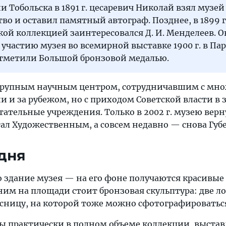
 Тобольска в 1891 г. цесаревич Николай взял музей
во и оставил памятный автограф. Позднее, в 1899 г.
ой коллекцией заинтересовался Д. И. Менделеев. О
 участию музея во всемирной выставке 1900 г. в Пар
тметили Большой бронзовой медалью.
ал крупным научным центром, сотрудничавшим с мн
и и за рубежом, но с приходом Советской власти в
ательные учреждения. Только в 2002 г. музею верн
стал Художественным, а совсем недавно — снова Губ
дня
 здание музея — на его фоне получаются красивые
ним на площади стоит бронзовая скульптура: две л
сницу, на которой тоже можно сфотографироватьс
ы практически в полном объеме коллекции, выста