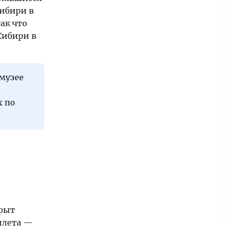
Сибири в
ак что
Сибири в
музее
х по
крыт
билета —