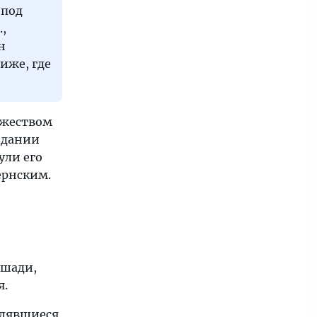
 под
,
н
иже, где
ожеством
 здании
ули его
ернским.
ошади,
я.
влявшиеся