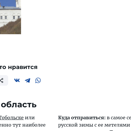
то нравится
 область
Тобольске
или
Куда отправиться:
в самое с
менно тут наиболее
русской зимы с ее метелями