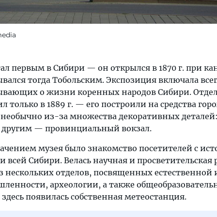
media
ал первым в Сибири — он открылся в 1870 г. при к
ывался тогда Тобольским. Экспозиция включала всег
зывающих о жизни коренных народов Сибири. Отде
л только в 1889 г. — его построили на средства гор
 необычно из-за множества декоративных деталей
 другим — провинциальный вокзал.
чением музея было знакомство посетителей с ист
и всей Сибири. Велась научная и просветительская 
из нескольких отделов, посвященных естественной 
ленности, археологии, а также общеобразователь
ет здесь появилась собственная метеостанция.