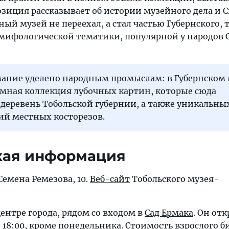
спозиция рассказывает об истории музейного дела и 
ый музей не переехал, а стал частью Губернского, т
 мифологической тематики, популярной у народов 
ание уделено народным промыслам: в Губернском 
омная коллекция лубочных картин, которые сюда
деревень Тобольской губернии, а также уникальны
ий местных косторезов.
кая информация
 Семена Ремезова, 10.
Веб-сайт
Тобольского музея-
ентре города, рядом со входом в
Сад Ермака
. Он от
о 18:00, кроме понедельника. Стоимость взрослого 