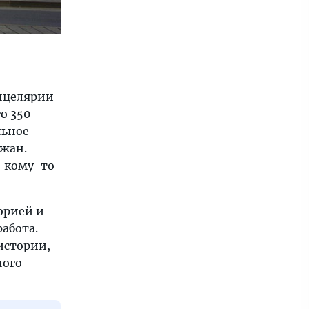
анцелярии
о 350
льное
ожан.
: кому-то
орией и
работа.
истории,
ного