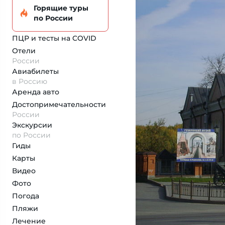
Горящие туры
по России
ПЦР и тесты на COVID
Отели
России
Авиабилеты
в Россию
Аренда авто
Достопримеча­тельности
России
Экскурсии
по России
Гиды
Карты
Видео
Фото
Погода
Пляжи
Лечение