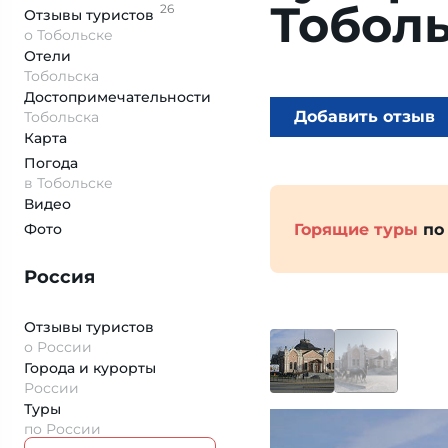
Тобол
26
Отзывы
туристов
о Тобольске
Отели
Тобольска
Достопримеча­тельности
Добавить отзыв
Тобольска
Карта
Погода
в Тобольске
Видео
Горящие туры
по
Фото
Россия
Отзывы туристов
о России
Города и курорты
России
Туры
по России