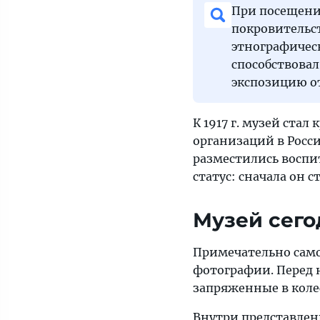
При посещении
покровительст
этнографическ
способствовал
экспозицию о
К 1917 г. музей ст
организаций в Росси
разместились воспит
статус: сначала он 
Музей сего
Примечательно само
фотографии. Перед 
запряженные в коле
Внутри представлен