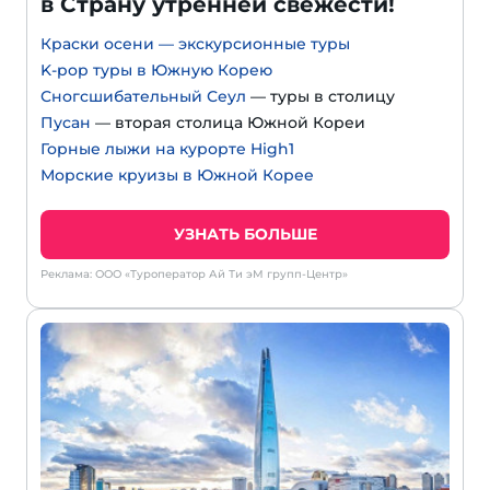
в Страну утренней свежести!
Краски осени — экскурсионные туры
K-pop туры в Южную Корею
Сногсшибательный Сеул
— туры в столицу
Пусан
— вторая столица Южной Кореи
Горные лыжи на курорте High1
Морские круизы в Южной Корее
УЗНАТЬ БОЛЬШЕ
Реклама: ООО «Туроператор Ай Ти эМ групп-Центр»