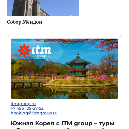
Собор Мёндон
itmgroup.ru
+7 495 109-27-52
booking@itmgroup.ru
Южная Корея с ITM group – туры