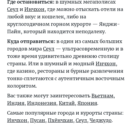
Где остановиться:
в шумных мегаполисах
Сеул
и
Инчхон
, где можно отыскать отели на
любой вкус и кошелек, либо на
круглогодичном горном курорте — Янджи-
Пайн, который находится неподалеку.
Куда отправиться:
в один из самых больших
городов мира
Сеул
— ультрасовременную и в
тоже время удивительно древнюю столицу
страны. Или в шумный и модный
Инчхон
,
где казино, рестораны и бурные развлечения
тонко сплетаются с аутентичным восточным
колоритом.
Вас также могут заинтересовать
Вьетнам
,
Индия
,
Индонезия
,
Китай
,
Япония
.
Самые популярные города и курорты страны:
Инчхон
,
Пусан
,
Пхёнчхан
,
Сеул
,
Чеджудо
.