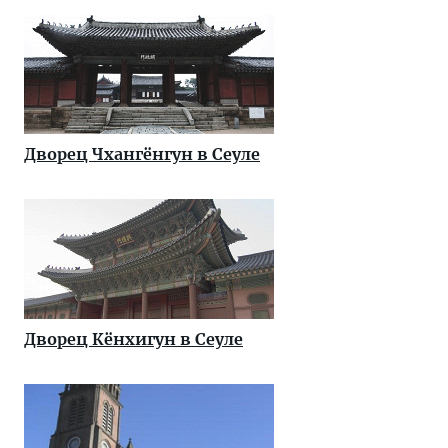
Дворец Чхангёнгун в Сеуле
Дворец Кёнхигун в Сеуле