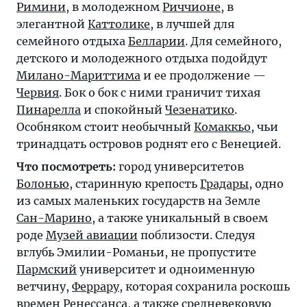
Римини
, в молодежном
Риччионе
, в
элегантной
Каттолике
, в лучшей для
семейного отдыха
Белларии
. Для семейного,
детского и молодежного отдыха подойдут
Милано-Мариттима
и ее продолжение —
Червия
. Бок о бок с ними граничит тихая
Пинарелла
и спокойный
Чезенатико
.
Особняком стоит необычный
Комаккьо
, чьи
тринадцать островов роднят его с Венецией.
Что посмотреть:
город университетов
Болонью
, старинную крепость
Градары
, одно
из самых маленьких государств на Земле
Сан-Марино
, а также уникальный в своем
роде
Музей авиации
поблизости. Следуя
вглубь Эмилии-Романьи, не пропустите
Пармский
университет и одноименную
ветчину,
Феррару
, которая сохранила роскошь
времен Ренессанса, а также средневековую