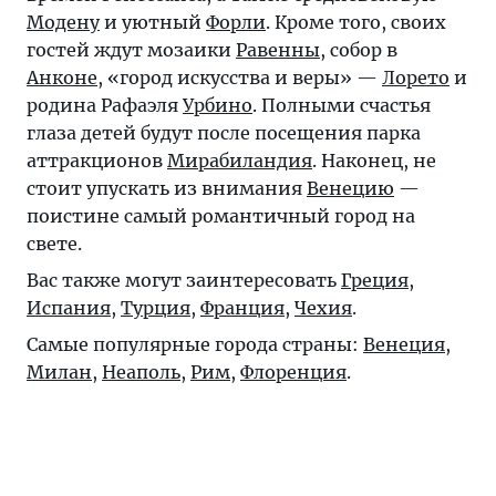
Модену
и уютный
Форли
. Кроме того, своих
гостей ждут мозаики
Равенны
, собор в
Анконе
, «город искусства и веры» —
Лорето
и
родина Рафаэля
Урбино
. Полными счастья
глаза детей будут после посещения парка
аттракционов
Мирабиландия
. Наконец, не
стоит упускать из внимания
Венецию
—
поистине самый романтичный город на
свете.
Вас также могут заинтересовать
Греция
,
Испания
,
Турция
,
Франция
,
Чехия
.
Самые популярные города страны:
Венеция
,
Милан
,
Неаполь
,
Рим
,
Флоренция
.