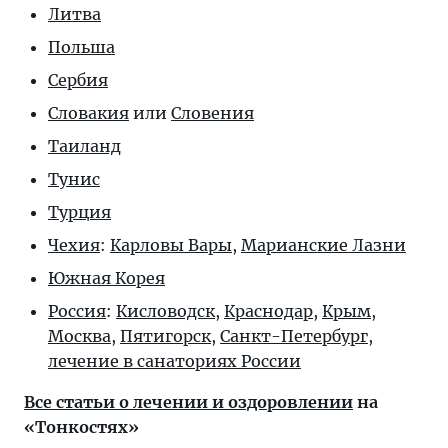
Литва
Польша
Сербия
Словакия
или
Словения
Таиланд
Тунис
Турция
Чехия
:
Карловы Вары
,
Марианские Лазни
Южная Корея
Россия
:
Кисловодск
,
Краснодар
,
Крым
,
Москва
,
Пятигорск
,
Санкт-Петербург
,
лечение в санаториях России
Все статьи о лечении и оздоровлении
на
«Тонкостях»