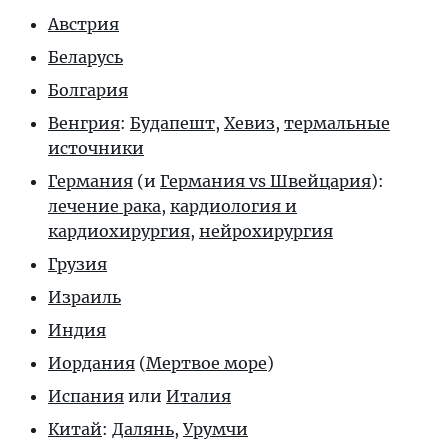
Австрия
Беларусь
Болгария
Венгрия
:
Будапешт
,
Хевиз
,
термальные
источники
Германия
(и
Германия vs Швейцария
):
лечение рака
,
кардиология и
кардиохирургия
,
нейрохирургия
Грузия
Израиль
Индия
Иордания
(
Мертвое море
)
Испания
или
Италия
Китай
:
Далянь
,
Урумчи