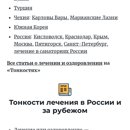
Турция
Чехия
:
Карловы Вары
,
Марианские Лазни
Южная Корея
Россия
:
Кисловодск
,
Краснодар
,
Крым
,
Москва
,
Пятигорск
,
Санкт-Петербург
,
лечение в санаториях России
Все статьи о лечении и оздоровлении
на
«Тонкостях»
Тонкости лечения в России и
за рубежом
Лечение или оздоровление —