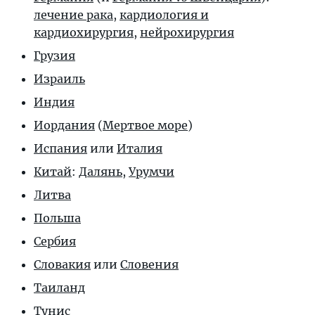
лечение рака
,
кардиология и
кардиохирургия
,
нейрохирургия
Грузия
Израиль
Индия
Иордания
(
Мертвое море
)
Испания
или
Италия
Китай
:
Далянь
,
Урумчи
Литва
Польша
Сербия
Словакия
или
Словения
Таиланд
Тунис