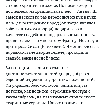
сих пор хранится в замке. Но после смерти
последнего из Грашшалковичей — Антала III,
замок несколько раз переходил из рук в руки.
В 1867 г. венгерский народ (он тогда являлся
собственником дворца) подарил его в
качестве свадебного подарка своими новым
правителям — императору Францу-Иосифу и
принцессе Сисси (Елизавете). Именно здесь, в
парадном зале дворца Геделе, проходила
свадьба венценосной четы.
Зал сегодня — одна из главных
достопримечательностей дворца, образец
барочной отделки внутренних помещений.
Он украшен бело-золотой лепниной, на
потолке, как водится, огромные люстры с
канделябрами, на изысканных столах стоят
старинные сервизы. Новые правители