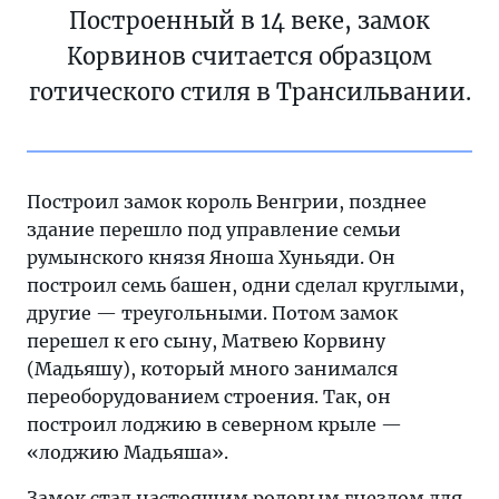
Построенный в 14 веке, замок
Корвинов считается образцом
готического стиля в Трансильвании.
Построил замок король Венгрии, позднее
здание перешло под управление семьи
румынского князя Яноша Хуньяди. Он
построил семь башен, одни сделал круглыми,
другие — треугольными. Потом замок
перешел к его сыну, Матвею Корвину
(Мадьяшу), который много занимался
переоборудованием строения. Так, он
построил лоджию в северном крыле —
«лоджию Мадьяша».
Замок стал настоящим родовым гнездом для