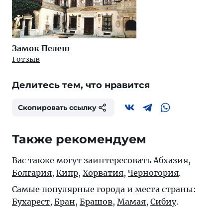
Замок Пелеш
1 отзыв
Делитесь тем, что нравится
Скопировать ссылку
Также рекомендуем
Вас также могут заинтересовать
Абхазия
,
Болгария
,
Кипр
,
Хорватия
,
Черногория
.
Самые популярные города и места страны:
Бухарест
,
Бран
,
Брашов
,
Мамая
,
Сибиу
.