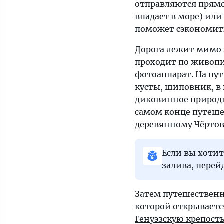
отправляются прямо 
впадает в море) или
поможет сэкономить
Дорога лежит мимо 
проходит по живопи
фотоаппарат. На пу
кусты, шиповник, в
диковинное природн
самом конце путешес
деревянному Чёртову
Если вы хотит
залива, перей
Затем путешественн
которой открывается
Генуэзскую крепост