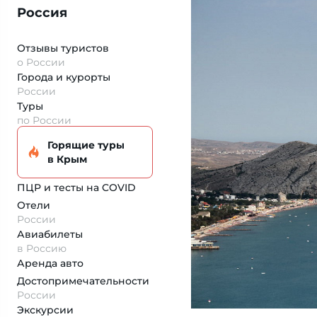
Россия
Отзывы туристов
о России
Города и курорты
России
Туры
по России
Горящие туры
в Крым
ПЦР и тесты на COVID
Отели
России
Авиабилеты
в Россию
Аренда авто
Достопримеча­тельности
России
Экскурсии