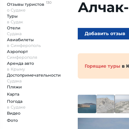
Алчак
130
Отзывы
туристов
о Судаке
Туры
в Судак
Отели
Добавить отзыв
Судака
Авиабилеты
в Симферополь
Аэропорт
Симферополя
Аренда авто
Горящие туры
в 
в Крыму
Достопримеча­тельности
Судака
Пляжи
Карта
Погода
в Судаке
Видео
Фото