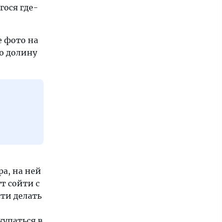
ося где-
е фото на
ю долину
ра, на ней
т сойти с
ти делать
купаться в