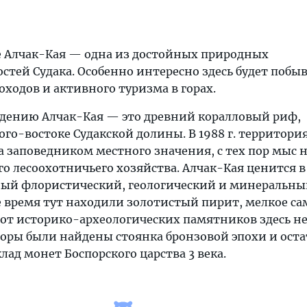
 Алчак-Кая — одна из достойных природных
тей Судака. Особенно интересно здесь будет побы
ходов и активного туризма в горах.
дению Алчак-Кая — это древний коралловый риф,
го-востоке Судакской долины. В 1988 г. территори
а заповедником местного значения, с тех пор мыс 
о лесоохотничьего хозяйства. Алчак-Кая ценится 
ный флористический, геологический и минеральн
е время тут находили золотистый пирит, мелкое с
 вот историко-археологических памятников здесь не
горы были найдены стоянка бронзовой эпохи и ост
клад монет Боспорского царства 3 века.