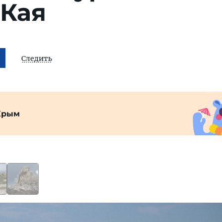
-Кая
Следить
Крым