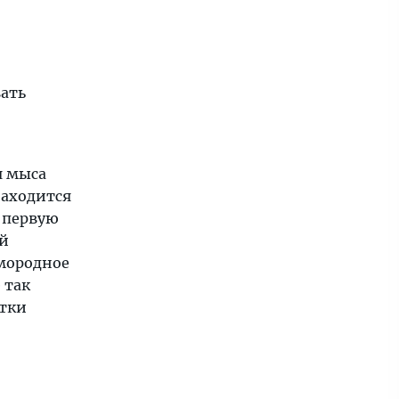
вать
я мыса
находится
в первую
ый
амородное
 так
атки