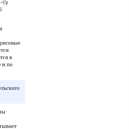
к-Су
б
а
арисовые
ется
тся в
 и по
ельского
ны
атывает