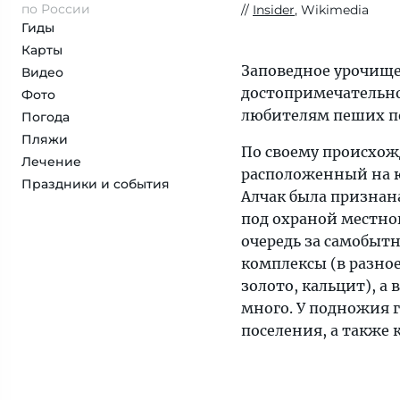
по России
Insider
, Wikimedia
Гиды
Карты
Заповедное урочище
Видео
достопримечательнос
Фото
любителям пеших по
Погода
Пляжи
По своему происхож
Лечение
расположенный на ю
Праздники и события
Алчак была признан
под охраной местног
очередь за самобыт
комплексы (в разно
золото, кальцит), а
много. У подножия 
поселения, а также 