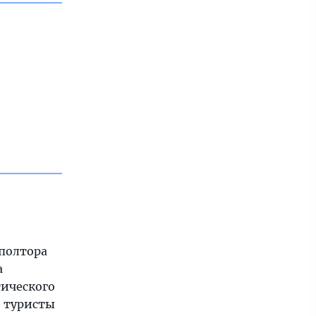
 полтора
а
тического
о туристы