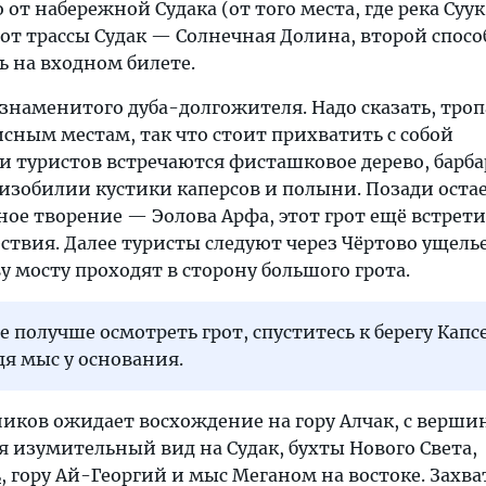
от набережной Судака (от того места, где река Суу
 от трассы Судак — Солнечная Долина, второй спосо
 на входном билете.
знаменитого дуба-долгожителя. Надо сказать, троп
сным местам, так что стоит прихватить с собой
ти туристов встречаются фисташковое дерево, барб
 изобилии кустики каперсов и полыни. Позади оста
ое творение — Эолова Арфа, этот грот ещё встрети
твия. Далее туристы следуют через Чёртово ущелье
 мосту проходят в сторону большого грота.
е получше осмотреть грот, спуститесь к берегу Капс
дя мыс у основания.
иков ожидает восхождение на гору Алчак, с верши
 изумительный вид на Судак, бухты Нового Света,
ь
, гору Ай-Георгий и мыс Меганом на востоке. Захв