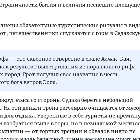
езграничности бытия и величия неспешно плещущег
полнены обязательные туристические ритуалы в вид
от, путешественники спускаются с горы в Судакску
рфа — это сквозное отверстие в скале Алчак-Кая,
как результат выветривания из кораллового рифа
 пород. Грот получил свое название в честь
го бога ветров Эола.
вокруг мыса со стороны Судака берется небольшой
. На эти деньги тропа регулярно очищается от мусо
 для отдыха. Уверенные в себе туристы не премину
 взобраться выше в горы, но в незнакомой местнос
 компании — от горных трещин и обвалов никто не
прохода вдоль береговой линии желающие могут ис