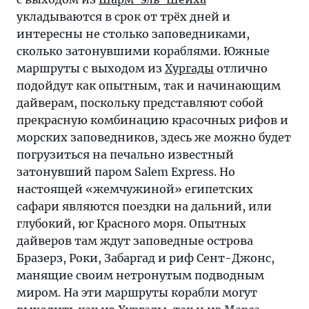
укладываются в срок от трёх дней и
интересны не столько заповедниками,
сколько затонувшими кораблями. Южные
маршруты с выходом из
Хургады
отлично
подойдут как опытным, так и начинающим
дайверам, поскольку представляют собой
прекрасную комбинацию красочных рифов и
морских заповедников, здесь же можно будет
погрузиться на печально известный
затонувший паром Salem Express. Но
настоящей «жемчужиной» египетских
сафари являются поездки на дальний, или
глубокий, юг Красного моря. Опытных
дайверов там ждут заповедные острова
Бразерз, Роки, Забаргад и риф Сент-Джонс,
манящие своим нетронутым подводным
миром. На эти маршруты корабли могут