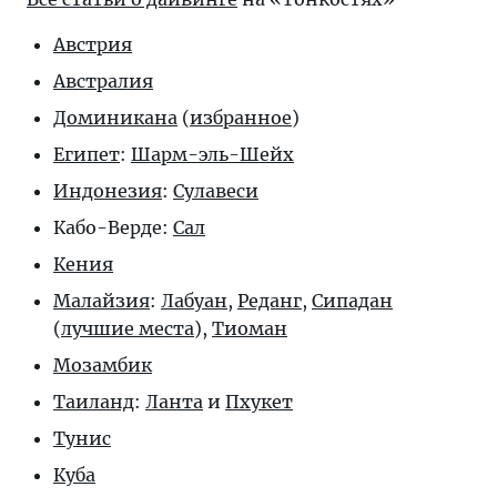
Австрия
Австралия
Доминикана
(
избранное
)
Египет
:
Шарм-эль-Шейх
Индонезия
:
Сулавеси
Кабо-Верде:
Сал
Кения
Малайзия
:
Лабуан
,
Реданг
,
Сипадан
(
лучшие места
),
Тиоман
Мозамбик
Таиланд
:
Ланта
и
Пхукет
Тунис
Куба