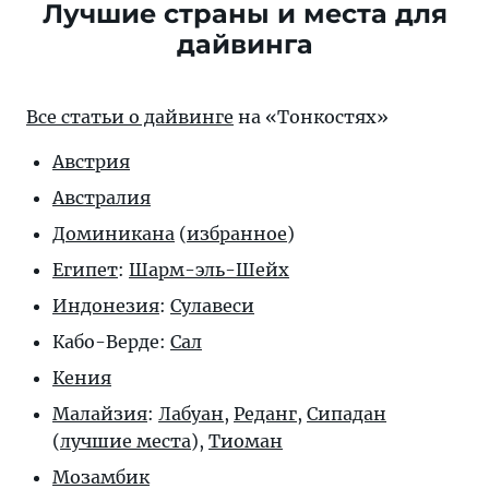
Лучшие страны и места для
дайвинга
Все статьи о дайвинге
на «Тонкостях»
Австрия
Австралия
Доминикана
(
избранное
)
Египет
:
Шарм-эль-Шейх
Индонезия
:
Сулавеси
Кабо-Верде:
Сал
Кения
Малайзия
:
Лабуан
,
Реданг
,
Сипадан
(
лучшие места
),
Тиоман
Мозамбик