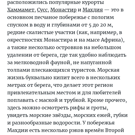
расположились популярные курорты
Хаммамет
,
Сусс
,
Монастир
и
Махдия
— это в
основном песчаное побережье с пологим
спуском в воду и глубинами от 5 до 20 м,
редкие скалистые участки (как, например, в
окрестностях Монастира и на мысе Африка),
а также несколько островков на небольшом
удалении от берега, где так удобно наблюдать
за мелководной фауной, не напуганной
толпами плескающихся туристов. Морская
жизнь буквально кипит всего в нескольких
метрах от берега, что делает этот регион
привлекательным местом и для любителей
поплавать с маской и трубкой. Кроме прочего,
здесь можно осмотреть рифы и гроты,
увидеть морские звёзды, морских ежей, губки
и разнообразные водоросли. У побережья
Махдии есть несколько рэков времён Второй