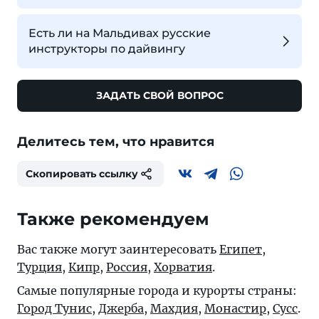
Есть ли на Мальдивах русские
инструкторы по дайвингу
ЗАДАТЬ СВОЙ ВОПРОС
Делитесь тем, что нравится
Скопировать ссылку
Также рекомендуем
Вас также могут заинтересовать
Египет
,
Турция
,
Кипр
,
Россия
,
Хорватия
.
Самые популярные города и курорты страны:
Город Тунис
,
Джерба
,
Махдия
,
Монастир
,
Сусс
.