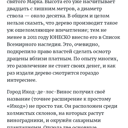
святого Марка. Высота его уже насчитывает
двадцать с лишним метров, а диаметр
ствола — около десятка. В общем и целом
нельзя сказать, что дерево производит такое
уж ошеломляющее впечатление; тем не
менее в 2011 году ЮНЕСКО внесло его в Список
Всемирного наследия. Это, очевидно,
подкрепило право властей сделать осмотр
драцены вблизи платным. По опыту многих,
это развлечение не стоит своих денег, и как
раз издали дерево смотрится гораздо
интереснее.
Город Икод-де-лос-Винос получил своё
название (точнее расширение к простому
«Икод») не просто так. Он расположен среди
холмистых склонов, на которых растут
виноградники, и окружён сахарными
плантациями. Отсюда две основные