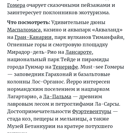
Гомера
очарует сказочными пейзажами и
заинтересует поклонников экотуризма.
Что посмотреть:
Удивительные дюны
Маспаломаса
, казино и аквапарк «Акваланд»
на
Гран-Канарии
, парк вулканов Тиманфайя,
Огненные горы и смотровую площадку
Мирадор-дель-Рио на
Лансароте
,
национальный парк Тейде и пирамиды
города Гуимар на
Тенерифе
. Must-see Гомеры
— заповедник Гарахонай и базальтовые
колонны Лос-Органос. Йерро интересен
нормандским поселением и нацпарком
Лагартарио, а
Ла-Пальма
— древним
лавровым лесом и петроглифами Ла-Сарсы.
Достопримечательности
Фуэртевентуры
—
стада коз, пещеры и мельницы, а также
Музей Бетанкурии на кратере потухшего